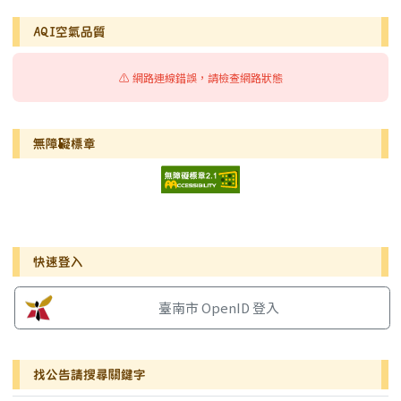
AQI空氣品質
⚠️ 網路連線錯誤，請檢查網路狀態
無障礙標章
右邊區域內容
快速登入
臺南市 OpenID 登入
找公告請搜尋關鍵字