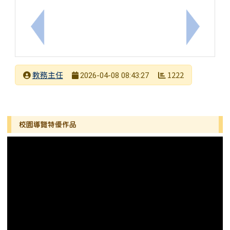
上一筆：轉知臺師大辦理英語自主檢測系統114學年
下一筆：
發布者
教務主任
1222
2026-04-08 08:43:27
發布日期
瀏覽次數
左邊區域內容
校園導覽特優作品