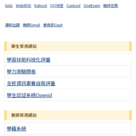
loilo
WebIRS5
Kahoot
QQ快答
Curipod
OneExam
翰林任務
康軒出題
教師Gmail
教育部Gsuit
學生常用網站
學習扶助科技化評量
學力測驗問卷
全民資訊素養自我評量
學生認証系統Openid
教師常用網站
學籍系統