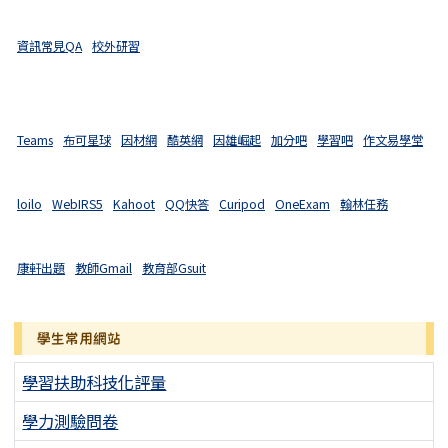
資訊常見QA
校外研習
Teams
布可星球
因材網
酷英網
因雄崛起
加分吧
學習吧
作文易學堂
loilo
WebIRS5
Kahoot
QQ快答
Curipod
OneExam
翰林任務
康軒出題
教師Gmail
教育部Gsuit
學生常用網站
學習扶助科技化評量
學力測驗問卷