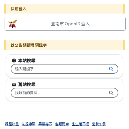
右邊區域內容
快速登入
臺南市 OpenID 登入
找公告請搜尋關鍵字
本站搜尋
搜尋台南市文元國小全球資訊網關鍵字
舊站搜尋
搜尋台南市文元國小舊校網關鍵字
課程計畫
法規專區
畢業專區
各類簡章
生生用平板
營養午餐