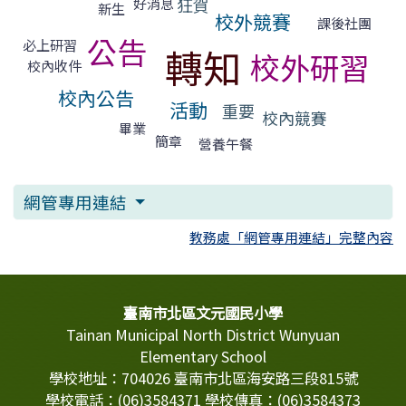
狂賀
好消息
新生
校外競賽
課後社團
公告
必上研習
轉知
校外研習
校內收件
校內公告
活動
重要
校內競賽
畢業
簡章
營養午餐
網管專用連結
教務處「網管專用連結」完整內容
頁尾區域內容
臺南市北區文元國民小學
Tainan Municipal North District Wunyuan
Elementary School
學校地址：704026 臺南市北區海安路三段815號
學校電話：(06)3584371 學校傳真：(06)3584373