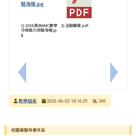
1) 2026澳洲AMC數學
2) 活動簡章.pdf
分級能力測驗海報.jp
g
上一筆：轉知國立臺南大學辦理115年度中小學雙語
下一筆：
發布者
教學組長
306
2026-06-02 18:16:29
發布日期
瀏覽次數
左邊區域內容
校園導覽特優作品