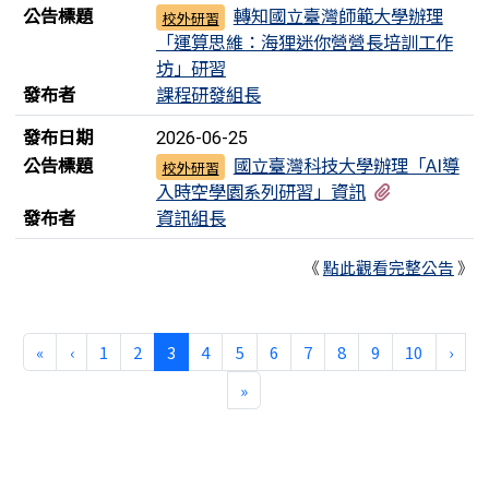
公告標題
轉知國立臺灣師範大學辦理
校外研習
「運算思維：海狸迷你營營長培訓工作
坊」研習
發布者
課程研發組長
發布日期
2026-06-25
公告標題
國立臺灣科技大學辦理「AI導
校外研習
有1個附檔
入時空學園系列研習」資訊
發布者
資訊組長
《
點此觀看完整公告
》
第一頁
上一頁
(目前頁次)
下一
«
‹
1
2
3
4
5
6
7
8
9
10
›
最後頁
»