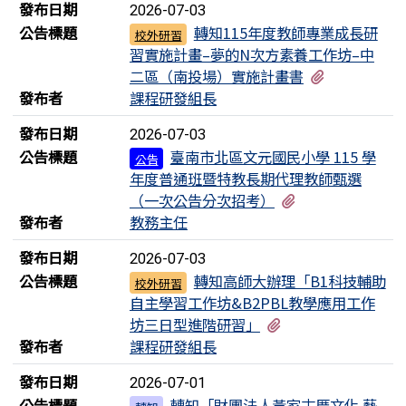
發布日期
2026-07-03
公告標題
轉知115年度教師專業成長研
校外研習
習實施計畫–夢的N次方素養工作坊–中
有1個附檔
二區（南投場）實施計畫書
發布者
課程研發組長
發布日期
2026-07-03
公告標題
臺南市北區文元國民小學 115 學
公告
年度普通班暨特教長期代理教師甄選
有2個附檔
（一次公告分次招考）
發布者
教務主任
發布日期
2026-07-03
公告標題
轉知高師大辦理「B1科技輔助
校外研習
自主學習工作坊&B2PBL教學應用工作
有1個附檔
坊三日型進階研習」
發布者
課程研發組長
發布日期
2026-07-01
公告標題
轉知「財團法人黃家古厝文化 藝