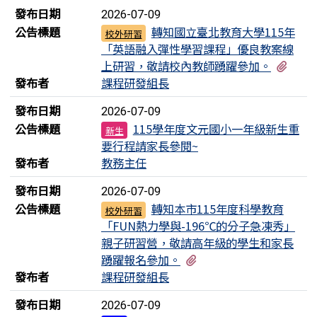
發布日期
2026-07-09
公告標題
轉知國立臺北教育大學115年
校外研習
「英語融入彈性學習課程」優良教案線
有1
上研習，敬請校內教師踴躍參加。
發布者
課程研發組長
發布日期
2026-07-09
公告標題
115學年度文元國小一年級新生重
新生
要行程請家長參閱~
發布者
教務主任
發布日期
2026-07-09
公告標題
轉知本市115年度科學教育
校外研習
「FUN熱力學與-196℃的分子急凍秀」
親子研習營，敬請高年級的學生和家長
有1個附檔
踴躍報名參加。
發布者
課程研發組長
發布日期
2026-07-09