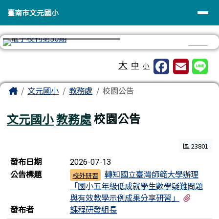
臺南市文元國小
導覽列
跳至主內容區
臺南市文元國小
⏸
工具列
大
中
小
頁尾區域
主內容區域
Home
文元國小
教務處
校園公告
文元國小
教務處
校園公告
23801
新聞列表
發布日期
2026-07-13
公告標題
轉知國立臺灣師範大學辦理
校外研習
「國小五年級低成就學生數學疑難問題
有1個
與有效教學示例成果分享研習」
發布者
課程研發組長