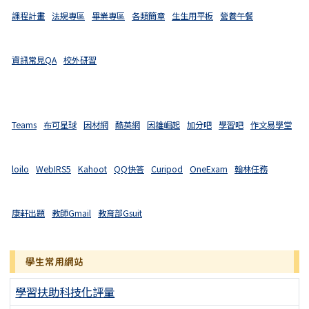
課程計畫
法規專區
畢業專區
各類簡章
生生用平板
營養午餐
資訊常見QA
校外研習
Teams
布可星球
因材網
酷英網
因雄崛起
加分吧
學習吧
作文易學堂
loilo
WebIRS5
Kahoot
QQ快答
Curipod
OneExam
翰林任務
康軒出題
教師Gmail
教育部Gsuit
學生常用網站
學習扶助科技化評量