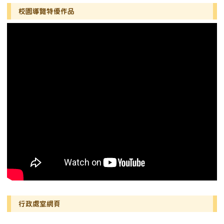
左邊區域內容
校園導覽特優作品
行政處室網頁