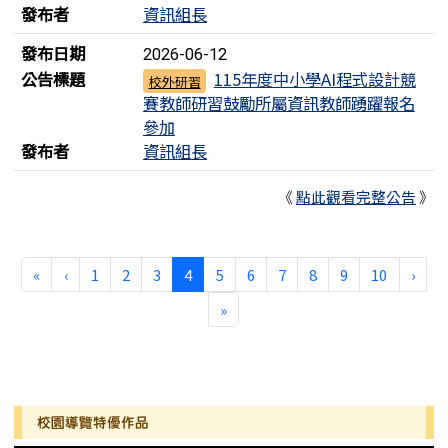
發布者
資訊組長
發布日期
2026-06-12
公告標題
115年度中小學AI程式設計競
校外研習
賽教師研習鼓勵所屬資訊教師踴躍報名
參加
發布者
資訊組長
《
點此觀看完整公告
》
第一頁
上一頁
(目前頁次)
下一
«
‹
1
2
3
4
5
6
7
8
9
10
›
最後頁
»
左邊區域內容
校園導覽特優作品