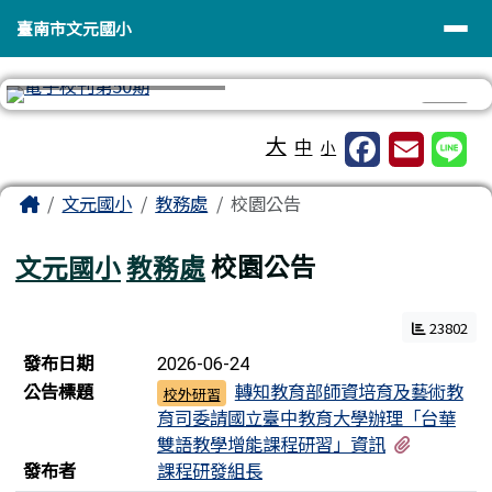
臺南市文元國小
導覽列
跳至主內容區
臺南市文元國小
⏸
工具列
大
中
小
頁尾區域
主內容區域
Home
文元國小
教務處
校園公告
文元國小
教務處
校園公告
23802
新聞列表
發布日期
2026-06-24
公告標題
轉知教育部師資培育及藝術教
校外研習
育司委請國立臺中教育大學辦理「台華
有3個附
雙語教學增能課程研習」資訊
發布者
課程研發組長