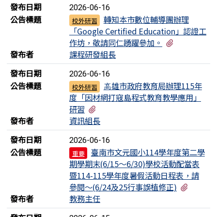
發布日期
2026-06-16
公告標題
轉知本市數位輔導團辦理
校外研習
「Google Certified Education」認證工
有2個附檔
作坊，敬請同仁踴躍參加。
發布者
課程研發組長
發布日期
2026-06-16
公告標題
⾼雄市政府教育局辦理115年
校外研習
度「因材網打寇島程式教育教學應⽤」
有1個附檔
研習
發布者
資訊組長
發布日期
2026-06-16
公告標題
臺南市文元國小114學年度第二學
重要
期學期末(6/15～6/30)學校活動配當表
暨114-115學年度暑假活動日程表，請
有2個附
參閱～(6/24及25行事誤植修正)
發布者
教務主任