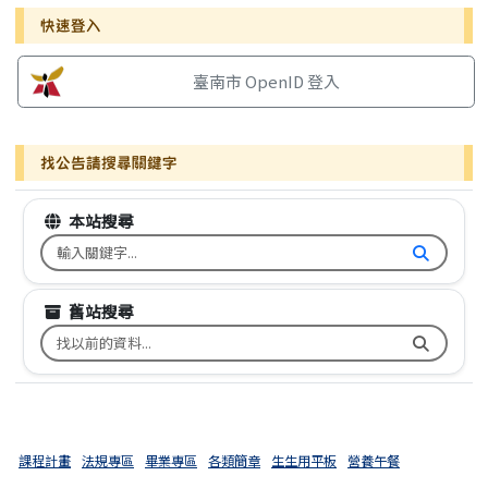
右邊區域內容
快速登入
臺南市 OpenID 登入
找公告請搜尋關鍵字
本站搜尋
搜尋台南市文元國小全球資訊網關鍵字
舊站搜尋
搜尋台南市文元國小舊校網關鍵字
課程計畫
法規專區
畢業專區
各類簡章
生生用平板
營養午餐