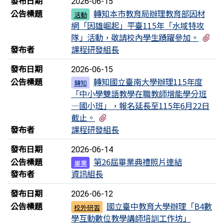
發布日期
2026-06-15
公告標題
轉知本市教育局辦理教育部因材
活動
網「因雄崛起」平臺115年「水域特攻
有
隊」活動，敬請校內學生踴躍參加。
發布者
課程研發組長
發布日期
2026-06-15
公告標題
轉知國立臺南大學辦理115年度
轉知
「中小學雙語教學在職教師增能學分班
—國小班」，報名延長至115年6月22日
有1個附檔
截止。
發布者
課程研發組長
發布日期
2026-06-14
公告標題
第26屆畢業典禮照片連結
畢業
發布者
資訊組長
發布日期
2026-06-12
公告標題
國立臺中教育大學辦理「B4數
校外研習
學互動數位教學講師培訓工作坊」