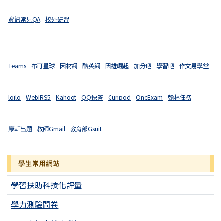
資訊常見QA
校外研習
Teams
布可星球
因材網
酷英網
因雄崛起
加分吧
學習吧
作文易學堂
loilo
WebIRS5
Kahoot
QQ快答
Curipod
OneExam
翰林任務
康軒出題
教師Gmail
教育部Gsuit
學生常用網站
學習扶助科技化評量
學力測驗問卷