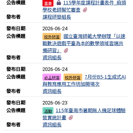
公告標題
115學年度課程計畫表件_麻煩
重要
有8個附檔
學校老師幫忙審查
發布者
課程研發組長
發布日期
2026-06-24
公告標題
國立臺灣師範大學辦理「以速
校外研習
戰數決遊戲平臺為本的數學領域雲端共
有2個附檔
備研習」
發布者
資訊組長
發布日期
2026-06-24
公告標題
7月份B5-1生成式AI
必上研習
校外研習
與教育應用工作坊加開場次
發布者
資訊組長
發布日期
2026-06-23
公告標題
115年臺南市暑期無人機足球體驗
活動
有3個附檔
營實施計畫
發布者
資訊組長