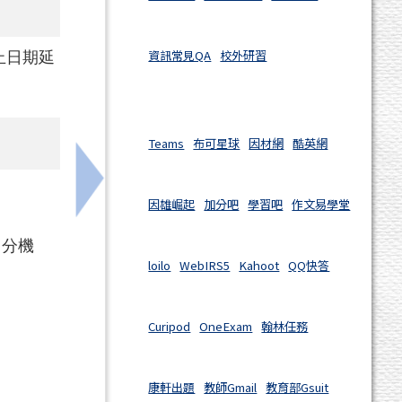
資訊常見QA
校外研習
止日期延
Teams
布可星球
因材網
酷英網
域教師研習
下一筆：轉知114學年度臺南市戶外教育及
因雄崛起
加分吧
學習吧
作文易學堂
 分機
loilo
WebIRS5
Kahoot
QQ快答
Curipod
OneExam
翰林任務
康軒出題
教師Gmail
教育部Gsuit