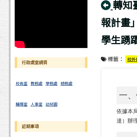
回上
轉知
報計畫」
學生踴
標籤：
校外
行政處室網頁
校長室
教務處
學務處
總務處
一、
輔導室
人事室
幼兒園
依據本局 
達）辦
近期事項