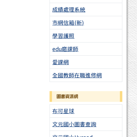
成績處理系統
市網信箱(新)
學習護照
edu磨課師
愛課網
全國教師在職進修網
圖書資源網
布可星球
文元國小圖書查詢