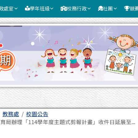
政處室
學年班級
校務行政
社團
競
域
教務處
校園公告
育局辦理「114學年度主題式剪報計畫」收件日延展至...