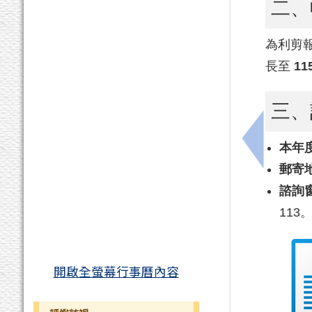
二、
為利剪
長至
11
三、
上一筆：新
本年
郵寄
諮詢
113
開啟全螢幕行事曆內容