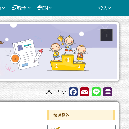
賽
教學
EN
登入
⏸
大
中
小
右邊區域內容
快速登入