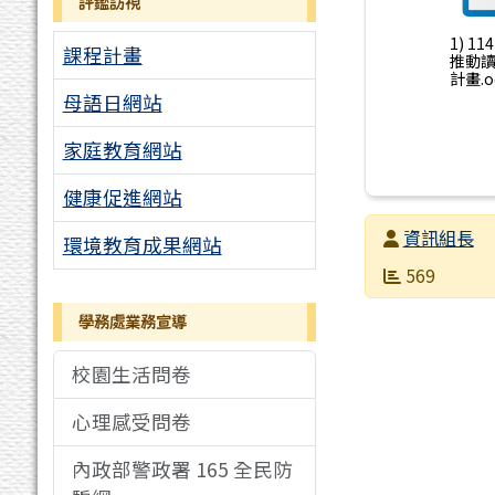
評鑑訪視
1) 1
課程計畫
推動
計畫.o
母語日網站
家庭教育網站
健康促進網站
發布者
資訊組長
環境教育成果網站
發布日期
瀏覽次數
569
學務處業務宣導
校園生活問卷
心理感受問卷
內政部警政署 165 全民防