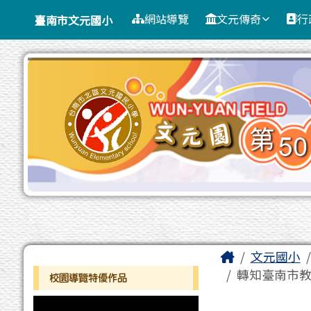
臺南市文元國小
導覽列
跳至主內容區
網站導覽
文元傳奇
行
臺南市文元國小
工具列
頁尾區域
主內容區
Home
文元國小
左邊區域內容
轉知臺南市教
校園導覽特優作品