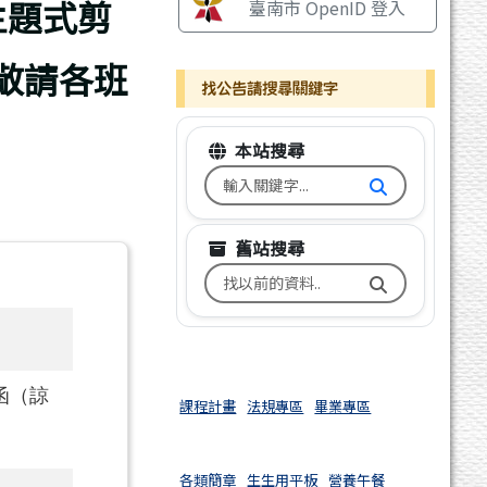
主題式剪
臺南市 OpenID 登入
，敬請各班
找公告請搜尋關鍵字
本站搜尋
搜尋台南市文元國小全球資訊網
舊站搜尋
搜尋台南市文元國小舊校網關鍵
號函（諒
課程計畫
法規專區
畢業專區
各類簡章
生生用平板
營養午餐