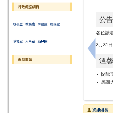
行政處室網頁
公
校長室
教務處
學務處
總務處
各位讀
輔導室
人事室
幼兒園
3月31
上一筆：
溫
近期事項
閉館
感謝
發布者
資訊組長