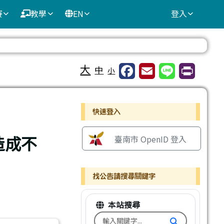
賽
教學
EN
登入
⏸
大
中
小
右邊區域內容
快速登入
造成不
臺南市 OpenID 登入
找公告請搜尋關鍵字
本站搜尋
搜尋台南市文元國小全球資訊網