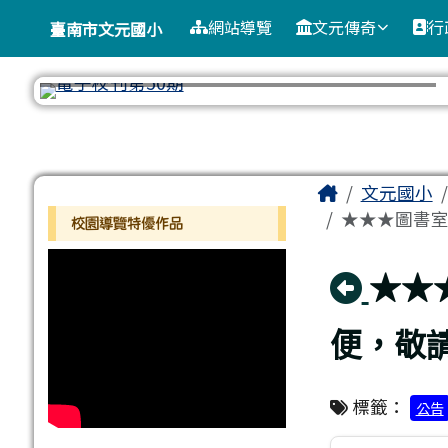
臺南市文元國小
導覽列
跳至主內容區
網站導覽
文元傳奇
行
臺南市文元國小
工具列
頁尾區域
主內容區
Home
文元國小
左邊區域內容
★★★圖書室
校園導覽特優作品
回上
★★
便，敬
標籤：
公告