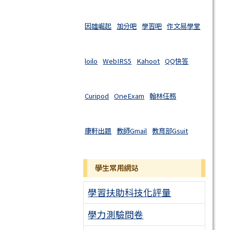
因雄崛起
加分吧
學習吧
作文易學堂
loilo
WebIRS5
Kahoot
QQ快答
Curipod
OneExam
翰林任務
康軒出題
教師Gmail
教育部Gsuit
學生常用網站
學習扶助科技化評量
學力測驗問卷