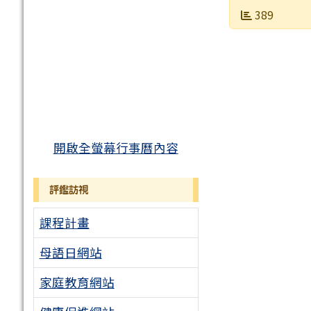
發布日期
瀏覽次數
389
開啟全螢幕行事曆內容
評鑑訪視
課程計畫
母語日網站
家庭教育網站