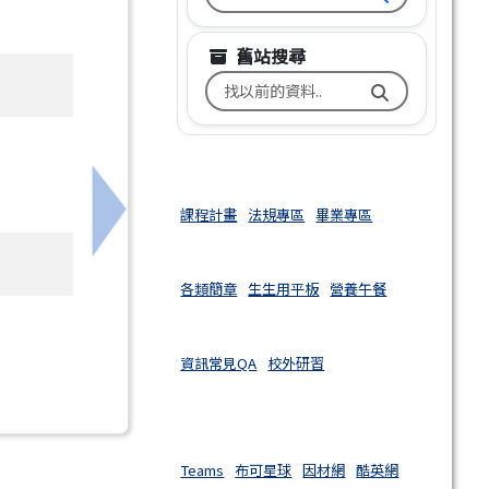
舊站搜尋
搜尋台南市文元國小舊校網關鍵
課程計畫
法規專區
畢業專區
學習:數位融入英語課中差異化教學
下一筆：轉知「115年度教師專業成長研習
各類簡章
生生用平板
營養午餐
資訊常見QA
校外研習
Teams
布可星球
因材網
酷英網