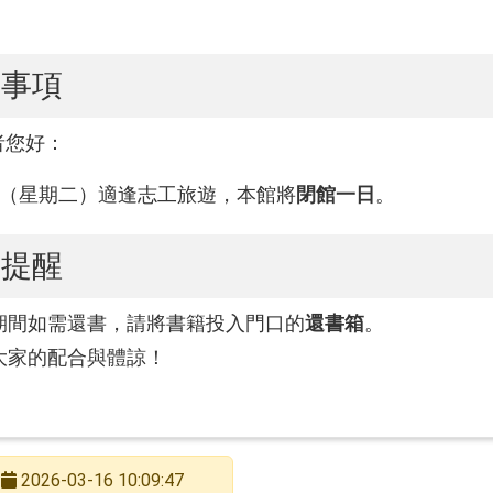
告事項
者您好：
日（星期二）適逢志工旅遊，本館將
閉館一日
。
轉知本市國教輔導團英語團辦理讓每個孩子在每一堂課都有
馨提醒
期間如需還書，請將書籍投入門口的
還書箱
。
大家的配合與體諒！
2026-03-16 10:09:47