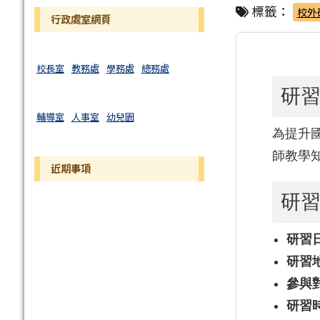
標籤：
校外
行政處室網頁
校長室
教務處
學務處
總務處
研
輔導室
人事室
幼兒園
為提升
師教學
近期事項
研
研習
研習
參與
研習