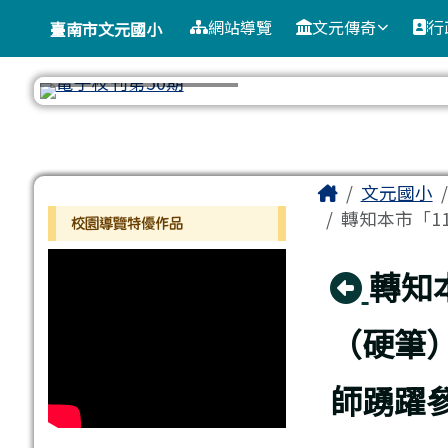
臺南市文元國小
導覽列
跳至主內容區
網站導覽
文元傳奇
行
臺南市文元國小
工具列
頁尾區域
主內容區
Home
文元國小
左邊區域內容
轉知本市「1
校園導覽特優作品
回上
轉知
（硬筆
師踴躍