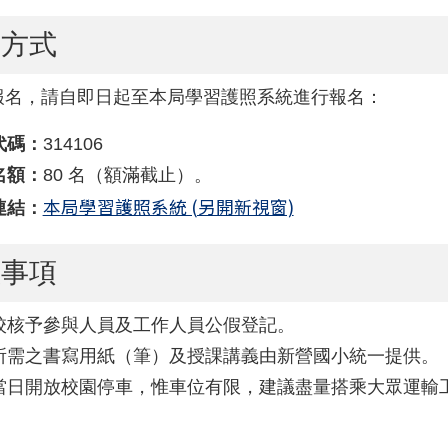
名方式
報名，請自即日起至本局學習護照系統進行報名：
代碼：
314106
名額：
80 名（額滿截止）。
5-1生成式AI與教育應用工作坊-請本校4-6年級老師報名
本局學習護照系統 (另開新視窗)
連結：
意事項
校核予參與人員及工作人員公假登記。
所需之書寫用紙（筆）及授課講義由新營國小統一提供。
當日開放校園停車，惟車位有限，建議盡量搭乘大眾運輸