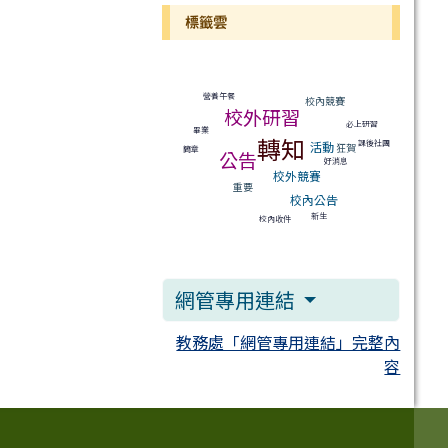
標籤雲
標籤雲導覽
營養午餐
校內競賽
校外研習
必上研習
畢業
轉知
課後社團
活動
狂賀
簡章
公告
好消息
校外競賽
重要
校內公告
新生
校內收件
網管專用連結
教務處「網管專用連結」完整內
容