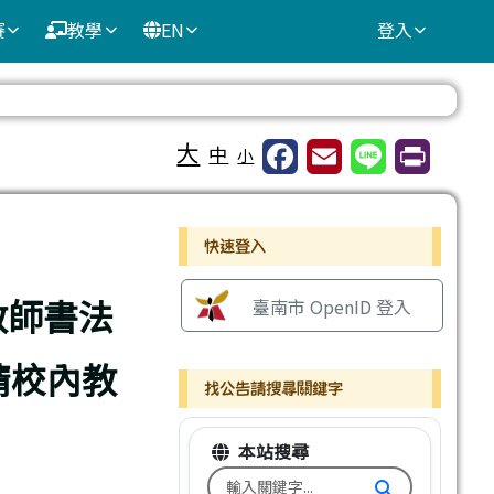
賽
教學
EN
登入
⏸
大
中
小
右邊區域內容
快速登入
教師書法
臺南市 OpenID 登入
請校內教
找公告請搜尋關鍵字
本站搜尋
搜尋台南市文元國小全球資訊網