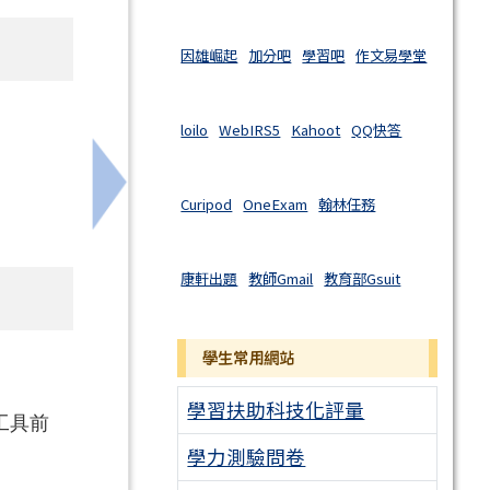
因雄崛起
加分吧
學習吧
作文易學堂
loilo
WebIRS5
Kahoot
QQ快答
參加
下一筆：轉知本市115學年度「校長及教師
Curipod
OneExam
翰林任務
康軒出題
教師Gmail
教育部Gsuit
學生常用網站
學習扶助科技化評量
工具前
學力測驗問卷