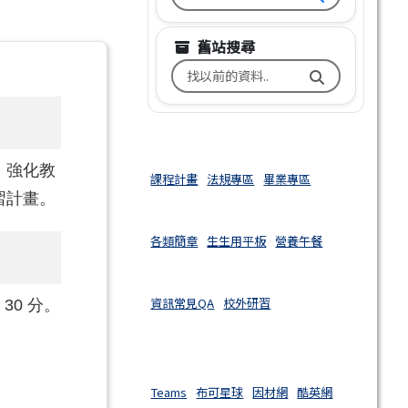
舊站搜尋
搜尋台南市文元國小舊校網關鍵
，強化教
課程計畫
法規專區
畢業專區
習計畫。
各類簡章
生生用平板
營養午餐
資訊常見QA
校外研習
 30 分。
Teams
布可星球
因材網
酷英網