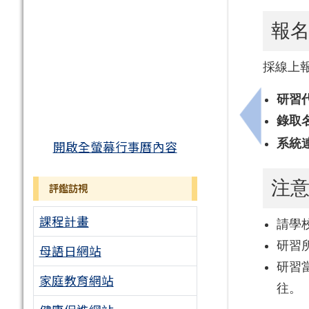
報
採線上
研習
錄取
上一筆：B
系統
開啟全螢幕行事曆內容
注
評鑑訪視
課程計畫
請學
研習
母語日網站
研習
家庭教育網站
往。