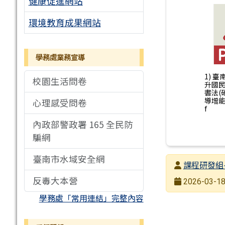
健康促進網站
環境教育成果網站
學務處業務宣導
1) 臺
校園生活問卷
升國
書法(
導增能
心理感受問卷
f
內政部警政署 165 全民防
騙網
臺南市水域安全網
發布者
課程研發組
反毒大本營
發布日期
2026-03-18
瀏覽次數
學務處「常用連結」完整內容