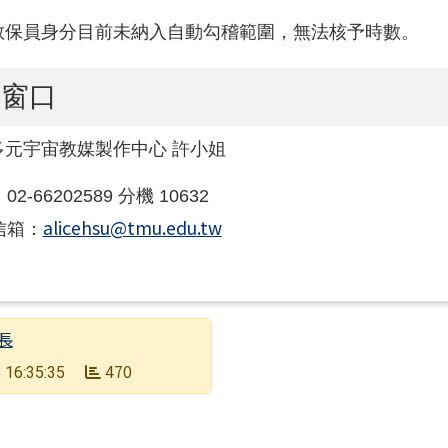
教保員身分目前未納入自動勾稽範圍，無法核予時數。
繫窗口
多元宇宙教媒製作中心 許小姐
2-66202589 分機 10632
alicehsu@tmu.edu.tw
信箱：
長
470
 16:35:35