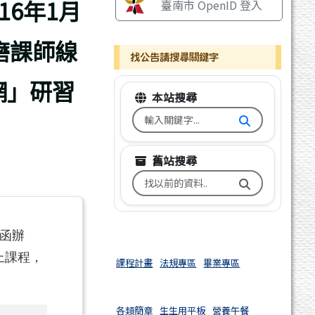
16年1月
臺南市 OpenID 登入
磨課師線
找公告請搜尋關鍵字
網」研習
本站搜尋
搜尋台南市文元國小全球資訊網
舊站搜尋
搜尋台南市文元國小舊校網關鍵
號函辦
上課程，
課程計畫
法規專區
畢業專區
各類簡章
生生用平板
營養午餐