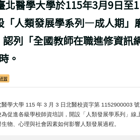
頁
臺北醫學大學於115年3月9日至1
開設「人類發展學系列—成人期」
，認列「全國教師在職進修資訊
小時。
研習
學大學 115 年 3 月 3 日北醫校資字第 1152900003 
校為促進各級學校師資培訓，開設「人類發展學系列」線
討生物、心理與社會因素如何影響人類發展過程。