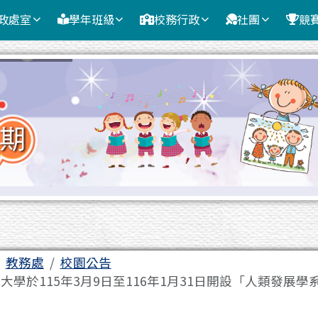
政處室
學年班級
校務行政
社團
競
域
教務處
校園公告
學於115年3月9日至116年1月31日開設「人類發展學系.