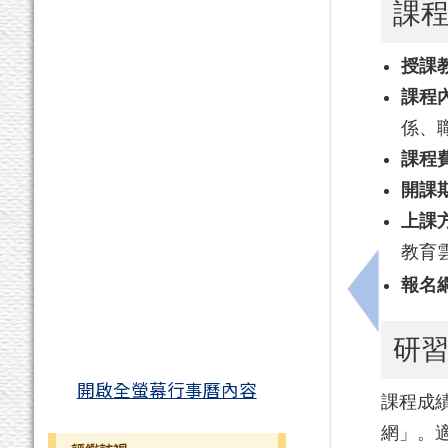
課
授課
課程
係、
課程
開課
上課
教育
報名
上一筆：
研
開啟全螢幕行事曆內容
課程成績
網」。