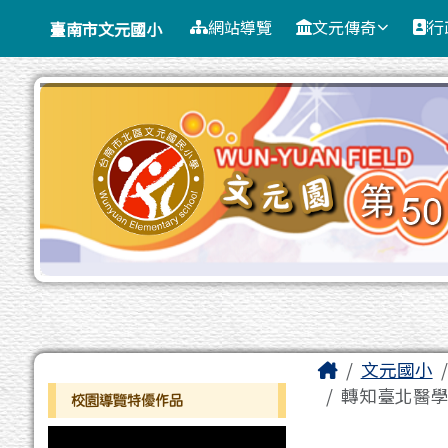
臺南市文元國小
導覽列
跳至主內容區
網站導覽
文元傳奇
行
臺南市文元國小
工具列
頁尾區域
主內容區
Home
文元國小
左邊區域內容
轉知臺北醫學大
校園導覽特優作品