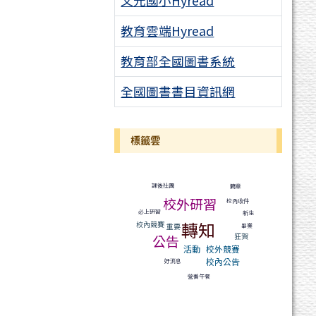
文元國小Hyread
教育雲端Hyread
教育部全國圖書系統
全國圖書書目資訊網
標籤雲
標籤雲導覽
課後社團
簡章
校外研習
校內收件
必上研習
新生
轉知
校內競賽
重要
畢業
狂賀
公告
活動
校外競賽
校內公告
好消息
營養午餐