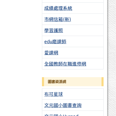
成績處理系統
市網信箱(新)
學習護照
edu磨課師
愛課網
全國教師在職進修網
圖書資源網
布可星球
文元國小圖書查詢