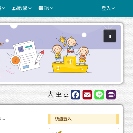
賽
教學
EN
登入
⏸
大
中
小
右邊區域內容
..
快速登入