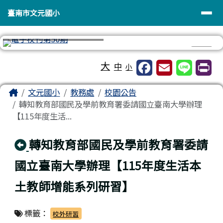
臺南市文元國小
導覽列
跳至主內容區
臺南市文元國小
⏸
工具列
大
中
小
頁尾區域
主內容區域
Home
文元國小
教務處
校園公告
轉知教育部國民及學前教育署委請國立臺南大學辦理
【115年度生活...
回上頁
轉知教育部國民及學前教育署委請
國立臺南大學辦理【115年度生活本
土教師增能系列研習】
標籤：
校外研習