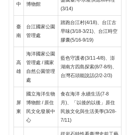
中
博物館
(3/14)
踏跑台江村(4/18)、台江古
臺
台江國家公園
早味(3/18-3/21)、台江時空
南
管理處
膠囊(5/16-9/19)
海洋國家公園
藍色守護者(3/11-4/8)、澎
高
管理處 / 國家
湖南方四島探索(8/7-8/9)、
雄
自然公園管理
台灣石頭能說話(2/2-2/3)
處
國立海洋生物
食在海洋 永續生活(7-8
屏
博物館 / 原住
月)、「以後的以後」原住
東
民文化發展中
民族文化與生活美學(3/28-
心
7/11)
從岩石特性看臺灣史前工藝