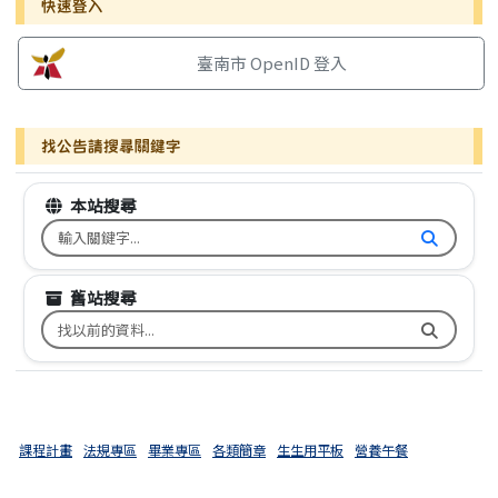
右邊區域內容
快速登入
臺南市 OpenID 登入
找公告請搜尋關鍵字
本站搜尋
搜尋台南市文元國小全球資訊網關鍵字
舊站搜尋
搜尋台南市文元國小舊校網關鍵字
課程計畫
法規專區
畢業專區
各類簡章
生生用平板
營養午餐