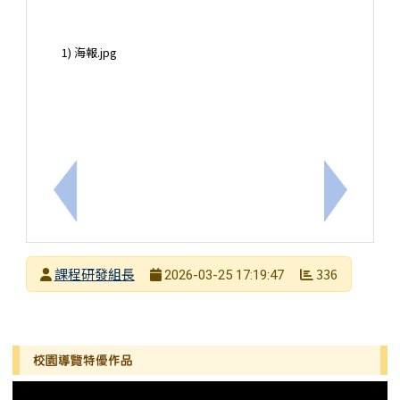
1) 海報.jpg
上一筆：臺南市和順自造教育及科技中心114學年度
下一筆：
發布者
課程研發組長
336
2026-03-25 17:19:47
發布日期
瀏覽次數
左邊區域內容
校園導覽特優作品