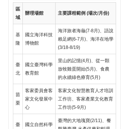
區
辦理場館
主要課程範例 (場次/月份)
域
海洋旅者海龜(7-8月)、語說
基
國立海洋科技
賴足網(6-7月)、海洋在地學
隆
博物館
(3/18-8/19)
里山的記憶(4月)、從一顆
臺
國立臺灣科學
放牧雞蛋開始(5月)、食農
北
教育館
的永續綠色療育(5月)
客家委員會客
客家文化智慧教育人才培訓
苗
家文化發展中
工作坊、客家產業文化教育
栗
心
工作坊(5-9月)
臺灣的大地瑰寶(2/11)、餐
臺
國立自然科學
盤騰臺灣-水產供應和料理