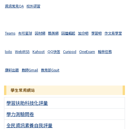
資訊常見QA
校外研習
Teams
布可星球
因材網
酷英網
因雄崛起
加分吧
學習吧
作文易學堂
loilo
WebIRS5
Kahoot
QQ快答
Curipod
OneExam
翰林任務
康軒出題
教師Gmail
教育部Gsuit
學生常用網站
學習扶助科技化評量
學力測驗問卷
全民資訊素養自我評量