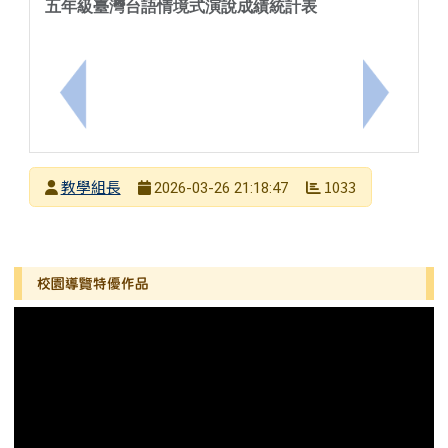
五年級臺灣台語情境式演說成績統計表
上一筆：114學年度校內語文競賽成績─臺灣台語朗
下一筆：
發布者
教學組長
1033
2026-03-26 21:18:47
發布日期
瀏覽次數
左邊區域內容
校園導覽特優作品