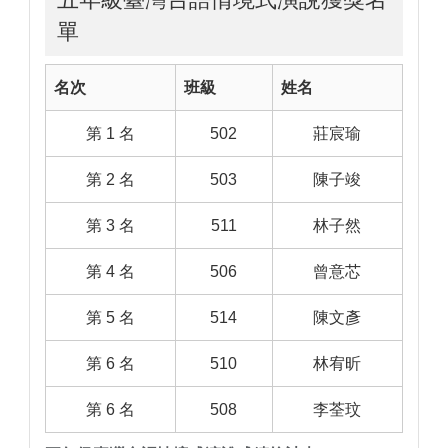
單
名次
班級
姓名
第 1 名
502
莊宸瑜
第 2 名
503
陳子竣
第 3 名
511
林子然
第 4 名
506
曾意芯
第 5 名
514
陳文彥
第 6 名
510
林宥昕
第 6 名
508
李荃玟