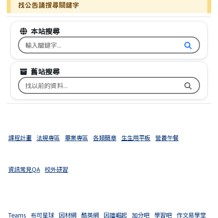
找公告請搜尋關鍵字
本站搜尋
搜尋台南市文元國小全球資訊網關鍵字
舊站搜尋
搜尋台南市文元國小舊校網關鍵字
課程計畫
法規專區
畢業專區
各類簡章
生生用平板
營養午餐
資訊常見QA
校外研習
Teams
布可星球
因材網
酷英網
因雄崛起
加分吧
學習吧
作文易學堂