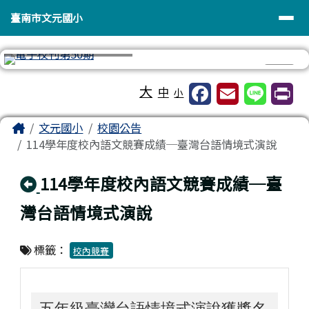
臺南市文元國小
導覽列
跳至主內容區
臺南市文元國小
⏸
工具列
大
中
小
頁尾區域
主內容區域
Home
文元國小
校園公告
114學年度校內語文競賽成績─臺灣台語情境式演說
回上頁
114學年度校內語文競賽成績─臺
灣台語情境式演說
標籤：
校內競賽
五年級臺灣台語情境式演說獲獎名