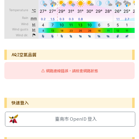
AQI空氣品質
⚠️ 網路連線錯誤，請檢查網路狀態
右邊區域內容
快速登入
臺南市 OpenID 登入