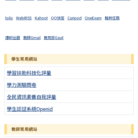
loilo
WebIRS5
Kahoot
QQ快答
Curipod
OneExam
翰林任務
康軒出題
教師Gmail
教育部Gsuit
學生常用網站
學習扶助科技化評量
學力測驗問卷
全民資訊素養自我評量
學生認証系統Openid
教師常用網站