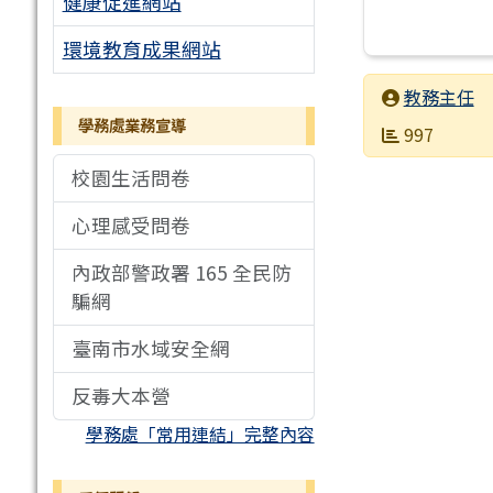
健康促進網站
環境教育成果網站
發布者
教務主任
學務處業務宣導
發布日期
瀏覽次數
997
校園生活問卷
心理感受問卷
內政部警政署 165 全民防
騙網
臺南市水域安全網
反毒大本營
學務處「常用連結」完整內容