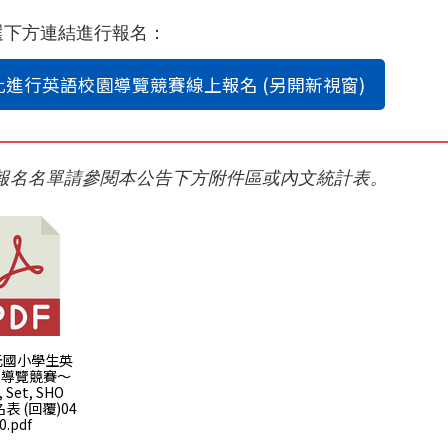
選下方連結進行報名：
15學年度第1學期非學校型態個人實驗教育即日開始進行
此進行英語校園導覽競賽線上報名 (另開新視窗)
前報名名單請參閱本公告下方附件區或內文統計表。
文元國小學生英
園導覽競賽～
, Set, SHO
名表 (回覆)04
0.pdf