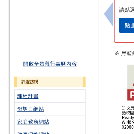
請點
上一筆：1
點
※ 目
開啟全螢幕行事曆內容
評鑑訪視
課程計畫
1) 
母語日網站
語校
Ready
家庭教育網站
W! 報
02080