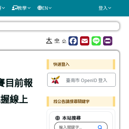
賽
教學
EN
登入
⏸
大
中
小
右邊區域內容
快速登入
賽目前報
臺南市 OpenID 登入
把握線上
找公告請搜尋關鍵字
本站搜尋
搜尋台南市文元國小全球資訊網