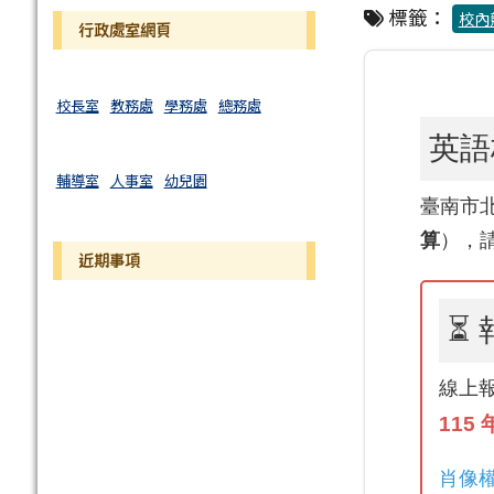
標籤：
校內
行政處室網頁
校長室
教務處
學務處
總務處
英語
輔導室
人事室
幼兒園
臺南市
算
），
近期事項
⏳
線上
115 年
肖像權