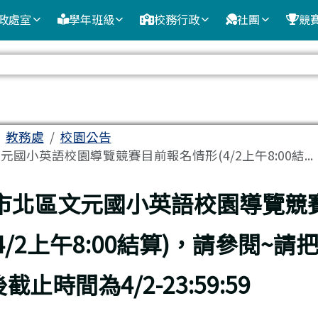
政處室
學年班級
校務行政
社團
競
域
教務處
校園公告
國小英語校園導覽競賽目前報名情形(4/2上午8:00結...
頁
市北區文元國小英語校園導覽競
4/2上午8:00結算)，請參閱~請
止時間為4/2-23:59:59