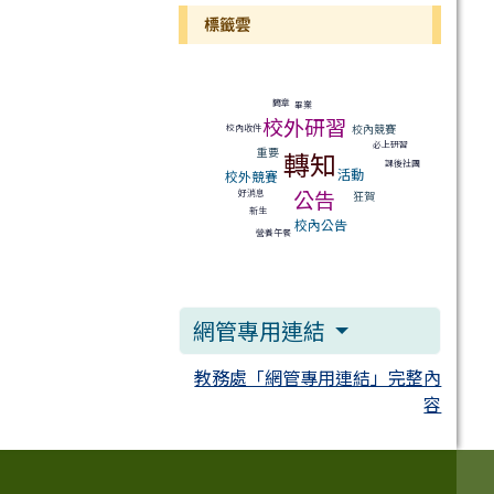
標籤雲
標籤雲導覽
簡章
畢業
校外研習
校內競賽
校內收件
必上研習
重要
轉知
課後社團
活動
校外競賽
公告
好消息
狂賀
新生
校內公告
營養午餐
網管專用連結
教務處「網管專用連結」完整內
容