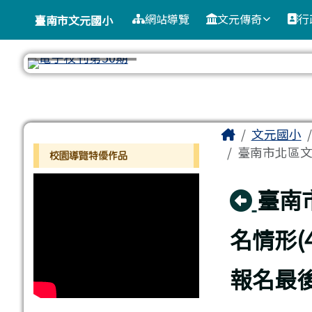
臺南市文元國小
導覽列
跳至主內容區
網站導覽
文元傳奇
行
臺南市文元國小
工具列
頁尾區域
主內容區
Home
文元國小
左邊區域內容
臺南市北區文元
校園導覽特優作品
回上
臺南
名情形(
報名最後截