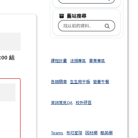
舊站搜尋
搜尋台南市文元國小舊校網關鍵
:00 結
課程計畫
法規專區
畢業專區
各類簡章
生生用平板
營養午餐
資訊常見QA
校外研習
Teams
布可星球
因材網
酷英網