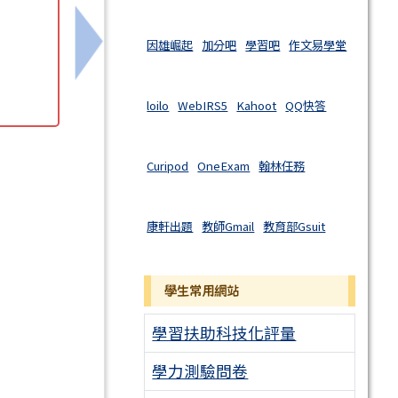
因雄崛起
加分吧
學習吧
作文易學堂
申請
下一筆：轉知臺南市教育局辦理「114學年
loilo
WebIRS5
Kahoot
QQ快答
Curipod
OneExam
翰林任務
康軒出題
教師Gmail
教育部Gsuit
學生常用網站
學習扶助科技化評量
學力測驗問卷