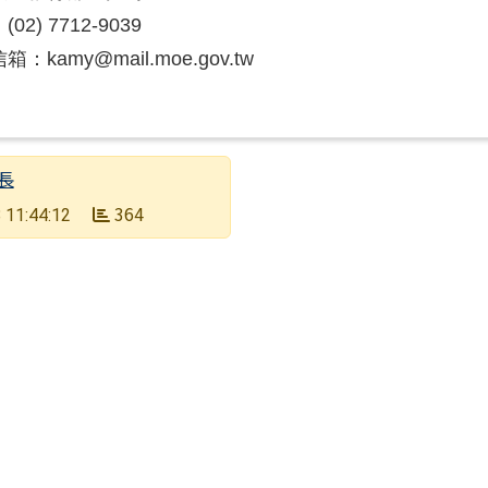
02) 7712-9039
：kamy@mail.moe.gov.tw
長
364
 11:44:12