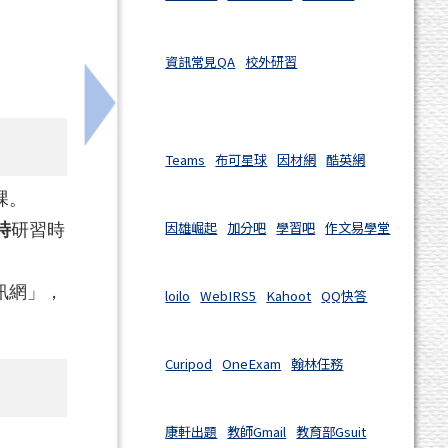
資訊常見QA
校外研習
下一筆：【原轉共榮研習】本市114學年度
Teams
布可星球
因材網
酷英網
課。
因雄崛起
加分吧
學習吧
作文易學堂
時
研習時
訊網」，
loilo
WebIRS5
Kahoot
QQ快答
Curipod
OneExam
翰林任務
康軒出題
教師Gmail
教育部Gsuit