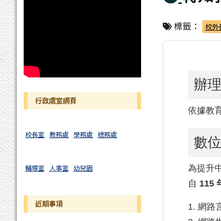
標籤：
校外
辦
行政處室網頁
依據教育部
校長室
教務處
學務處
總務處
數
輔導室
人事室
幼兒園
為提升
自
115 
近期事項
網路