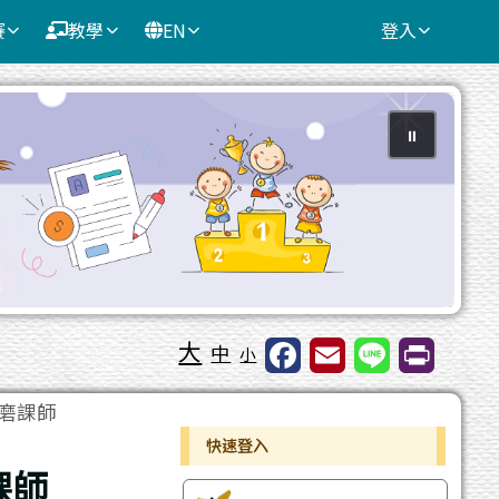
賽
教學
EN
登入
⏸
大
中
小
u磨課師
右邊區域內容
快速登入
課師