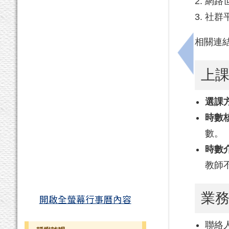
網路
社群
相關連
上一筆：南
上
選課
時數
數。
時數
教師
業
開啟全螢幕行事曆內容
聯絡