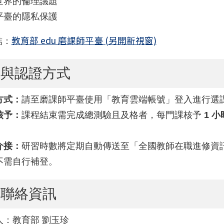
世界的倫理議題
平臺的隱私保護
教育部 edu 磨課師平臺 (另開新視窗)
結：
新科技中心辦理114學年度第二學期5月份教師增能研習
課與認證方式
方式：
請至磨課師平臺使用「教育雲端帳號」登入進行選
核予：
課程結束需完成總測驗且及格者，每門課核予
1 小
介接：
研習時數將定期自動傳送至「全國教師在職進修資
不需自行補登。
務聯絡資訊
人：教育部 劉玉珍