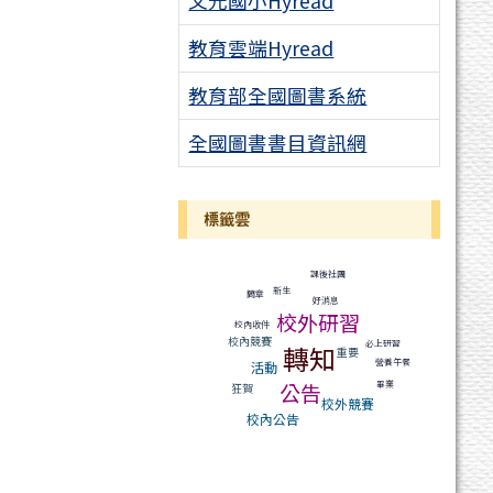
文元國小Hyread
教育雲端Hyread
教育部全國圖書系統
全國圖書書目資訊網
標籤雲
標籤雲導覽
課後社團
新生
簡章
好消息
校外研習
校內收件
校內競賽
必上研習
轉知
重要
營養午餐
活動
畢業
公告
狂賀
校外競賽
校內公告