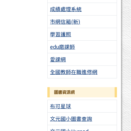
成績處理系統
市網信箱(新)
學習護照
edu磨課師
愛課網
全國教師在職進修網
圖書資源網
布可星球
文元國小圖書查詢