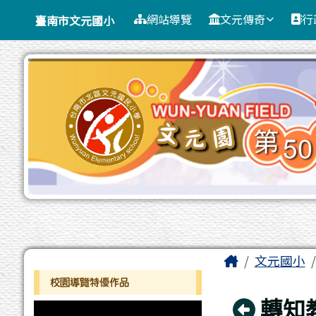
臺南市文元國小
導覽列
跳至主內容區
網站導覽
文元傳奇
行
臺南市文元國小
工具列
頁尾區域
主內容區
Home
文元國小
左邊區域內容
校園導覽特優作品
回上
轉知