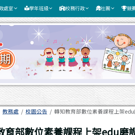
政處室
學年班級
校務行政
社團
競
域
教務處
校園公告
轉知教育部數位素養課程上架ed
頁
教育部數位素養課程上架edu磨