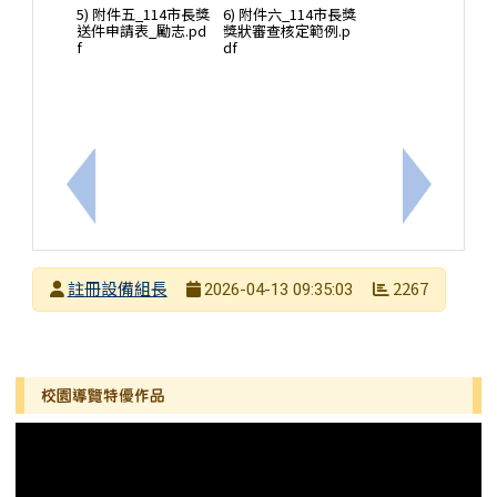
5) 附件五_114市長獎
6) 附件六_114市長獎
送件申請表_勵志.pd
獎狀審查核定範例.p
f
df
上一筆：轉知教育部國教署辦理「115年國中小本土
下一筆：
發布者
註冊設備組長
2267
2026-04-13 09:35:03
發布日期
瀏覽次數
左邊區域內容
校園導覽特優作品