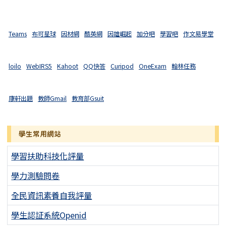
Teams
布可星球
因材網
酷英網
因雄崛起
加分吧
學習吧
作文易學堂
loilo
WebIRS5
Kahoot
QQ快答
Curipod
OneExam
翰林任務
康軒出題
教師Gmail
教育部Gsuit
學生常用網站
學習扶助科技化評量
學力測驗問卷
全民資訊素養自我評量
學生認証系統Openid