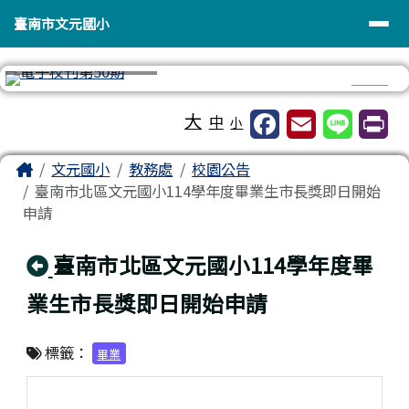
臺南市文元國小
導覽列
跳至主內容區
臺南市文元國小
⏸
工具列
大
中
小
頁尾區域
主內容區域
Home
文元國小
教務處
校園公告
臺南市北區文元國小114學年度畢業生市長獎即日開始
申請
回上頁
臺南市北區文元國小114學年度畢
業生市長獎即日開始申請
標籤：
畢業