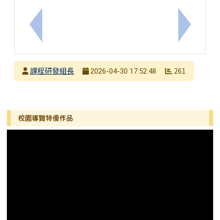
上一筆：115學年度母語選修調查
下一筆：
發布者
課程研發組長
261
2026-04-30 17:52:48
發布日期
瀏覽次數
左邊區域內容
校園導覽特優作品