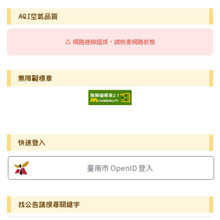
AQI空氣品質
⚠️ 網路連線錯誤，請檢查網路狀態
無障礙標章
右邊區域內容
快速登入
臺南市 OpenID 登入
找公告請搜尋關鍵字