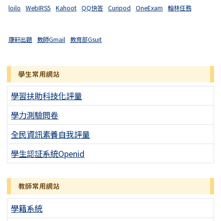
loilo
WebIRS5
Kahoot
QQ快答
Curipod
OneExam
翰林任務
康軒出題
教師Gmail
教育部Gsuit
學生常用網站
學習扶助科技化評量
學力測驗問卷
全民資訊素養自我評量
學生認証系統Openid
教師常用網站
學籍系統