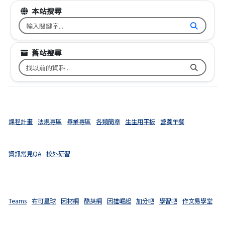
本站搜尋
搜尋台南市文元國小全球資訊網關鍵字
舊站搜尋
搜尋台南市文元國小舊校網關鍵字
課程計畫
法規專區
畢業專區
各類簡章
生生用平板
營養午餐
資訊常見QA
校外研習
Teams
布可星球
因材網
酷英網
因雄崛起
加分吧
學習吧
作文易學堂