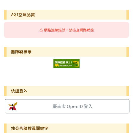
AQI空氣品質
⚠️ 網路連線錯誤，請檢查網路狀態
無障礙標章
右邊區域內容
快速登入
臺南市 OpenID 登入
找公告請搜尋關鍵字