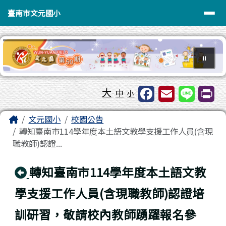
臺南市文元國小
導覽列
跳至主內容區
臺南市文元國小
⏸
工具列
大
中
小
頁尾區域
主內容區域
Home
文元國小
校園公告
轉知臺南市114學年度本土語文教學支援工作人員(含現
職教師)認證...
回上頁
轉知臺南市114學年度本土語文教
學支援工作人員(含現職教師)認證培
訓研習，敬請校內教師踴躍報名參