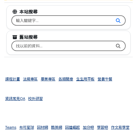
本站搜尋
搜尋台南市文元國小全球資訊網關鍵字
舊站搜尋
搜尋台南市文元國小舊校網關鍵字
課程計畫
法規專區
畢業專區
各類簡章
生生用平板
營養午餐
資訊常見QA
校外研習
Teams
布可星球
因材網
酷英網
因雄崛起
加分吧
學習吧
作文易學堂