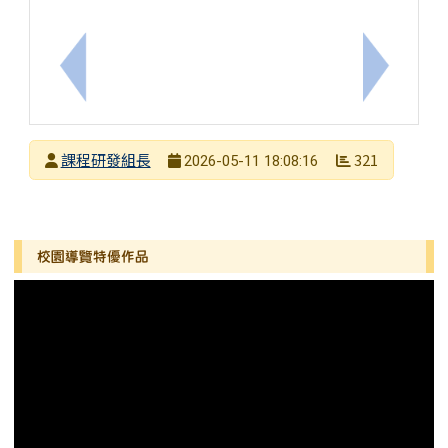
上一筆：轉知國立清華大學辦理115年度「國小教師
下一筆：
發布者
課程研發組長
321
2026-05-11 18:08:16
發布日期
瀏覽次數
左邊區域內容
校園導覽特優作品