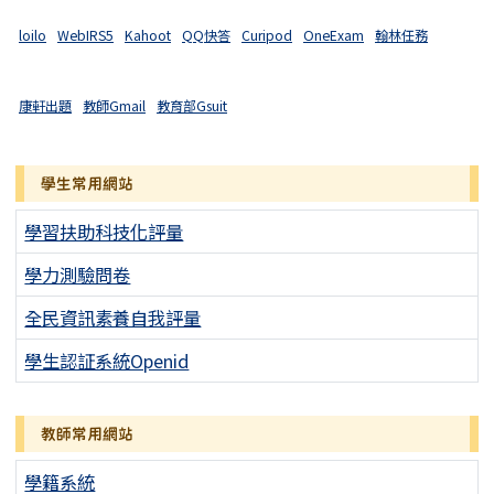
loilo
WebIRS5
Kahoot
QQ快答
Curipod
OneExam
翰林任務
康軒出題
教師Gmail
教育部Gsuit
學生常用網站
學習扶助科技化評量
學力測驗問卷
全民資訊素養自我評量
學生認証系統Openid
教師常用網站
學籍系統