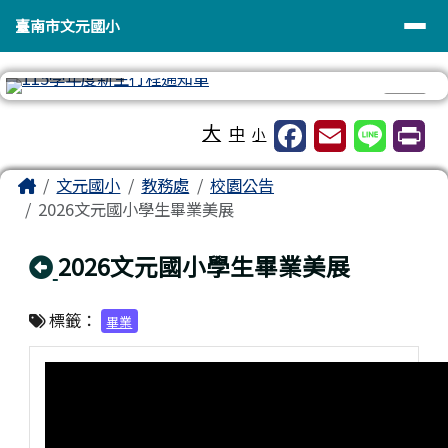
臺南市文元國小
導覽列
跳至主內容區
臺南市文元國小
⏸
工具列
大
中
小
頁尾區域
主內容區域
Home
文元國小
教務處
校園公告
2026文元國小學生畢業美展
回上頁
2026文元國小學生畢業美展
標籤：
畢業