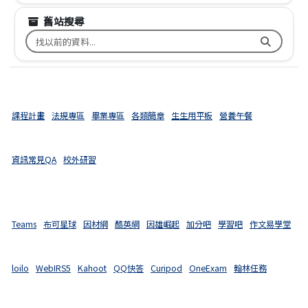
舊站搜尋
搜尋台南市文元國小舊校網關鍵字
課程計畫
法規專區
畢業專區
各類簡章
生生用平板
營養午餐
資訊常見QA
校外研習
Teams
布可星球
因材網
酷英網
因雄崛起
加分吧
學習吧
作文易學堂
loilo
WebIRS5
Kahoot
QQ快答
Curipod
OneExam
翰林任務