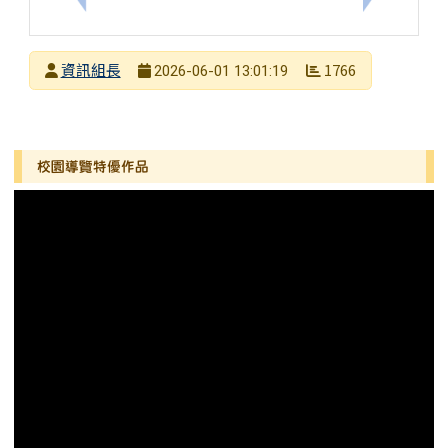
發布者
資訊組長
1766
2026-06-01 13:01:19
發布日期
瀏覽次數
左邊區域內容
校園導覽特優作品