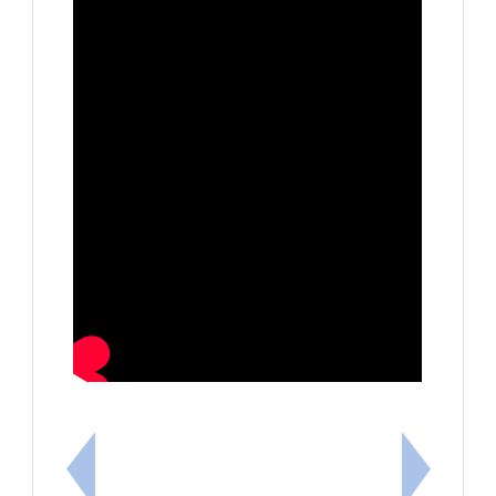
上一筆：★★★圖書室公告：114學年度下學期布可
下一筆：