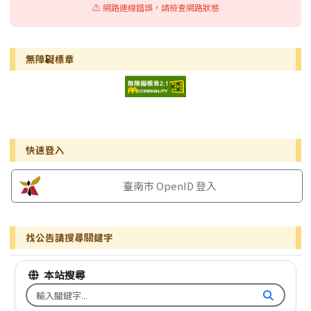
⚠️ 網路連線錯誤，請檢查網路狀態
無障礙標章
右邊區域內容
快速登入
臺南市 OpenID 登入
找公告請搜尋關鍵字
本站搜尋
搜尋台南市文元國小全球資訊網關鍵字