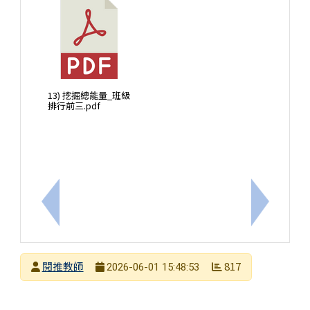
13) 挖掘總能量_班級
排行前三.pdf
上一筆：本週三(6/3)社群研習，請老師們撥冗報名，
下一筆：2
發布者
閱推教師
817
2026-06-01 15:48:53
發布日期
瀏覽次數