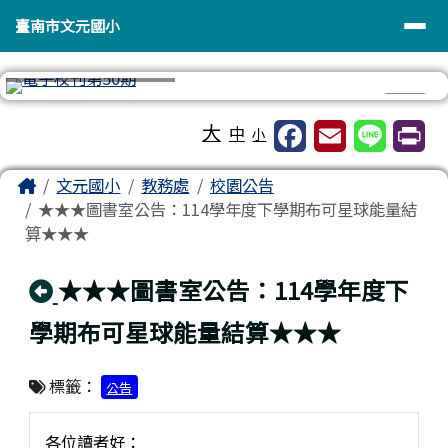
臺南市文元國小
導覽列
跳至主內容區
臺南市文元國小
⏸
工具列
大
中
小
頁尾區域
主內容區域
Home
文元國小
教務處
校園公告
★★★圖書室公告：114學年度下學期布可星球能量結
算★★★
回上頁
★★★圖書室公告：114學年度下
學期布可星球能量結算★★★
標籤：
公告
各位讀者好：