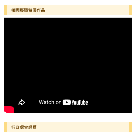
左邊區域內容
校園導覽特優作品
行政處室網頁