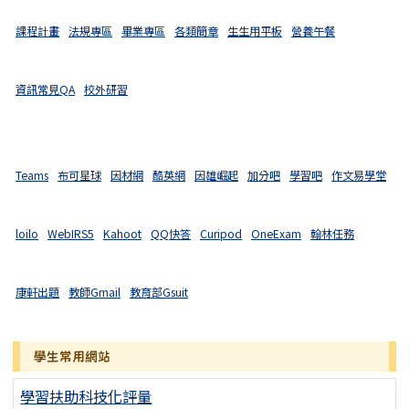
課程計畫
法規專區
畢業專區
各類簡章
生生用平板
營養午餐
資訊常見QA
校外研習
Teams
布可星球
因材網
酷英網
因雄崛起
加分吧
學習吧
作文易學堂
loilo
WebIRS5
Kahoot
QQ快答
Curipod
OneExam
翰林任務
康軒出題
教師Gmail
教育部Gsuit
學生常用網站
學習扶助科技化評量