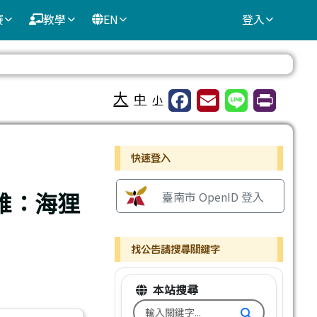
賽
教學
EN
登入
⏸
大
中
小
右邊區域內容
快速登入
維：海狸
臺南市 OpenID 登入
找公告請搜尋關鍵字
本站搜尋
搜尋台南市文元國小全球資訊網