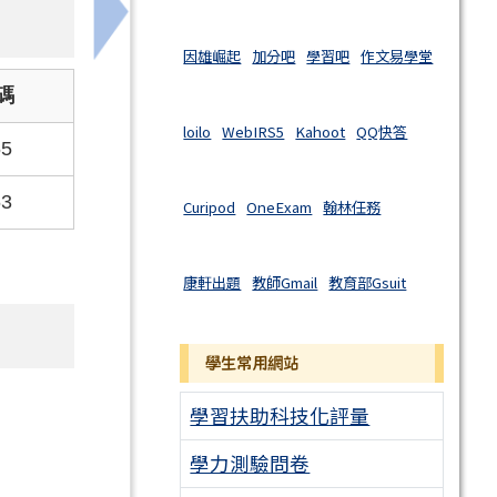
下一筆：國立臺灣科技大學辦理「AI導入時
因雄崛起
加分吧
學習吧
作文易學堂
碼
loilo
WebIRS5
Kahoot
QQ快答
65
63
Curipod
OneExam
翰林任務
康軒出題
教師Gmail
教育部Gsuit
學生常用網站
學習扶助科技化評量
學力測驗問卷