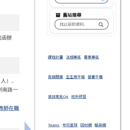
舊站搜尋
搜尋台南市文元國小舊校網關鍵
號函辦
課程計畫
法規專區
畢業專區
各類簡章
生生用平板
營養午餐
 人）。
州南路一
資訊常見QA
校外研習
教師在職
Teams
布可星球
因材網
酷英網