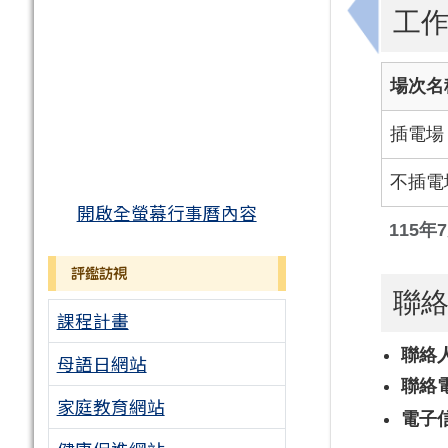
工
上一筆：轉
場次名
插電場
不插電
開啟全螢幕行事曆內容
115
評鑑訪視
聯
課程計畫
聯絡
母語日網站
聯絡
家庭教育網站
電子