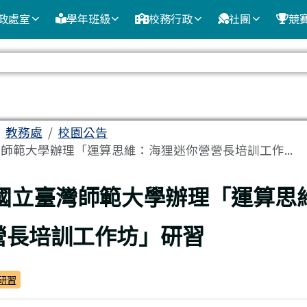
政處室
學年班級
校務行政
社團
競
域
教務處
校園公告
師範大學辦理「運算思維：海狸迷你營營長培訓工作...
頁
國立臺灣師範大學辦理「運算思
營長培訓工作坊」研習
研習