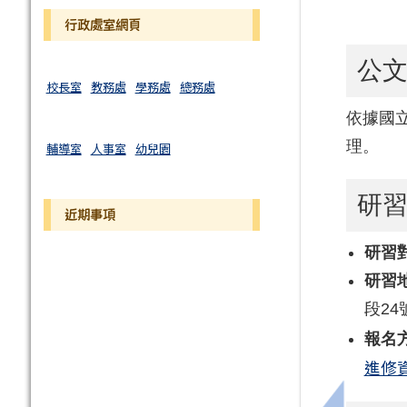
行政處室網頁
公
校長室
教務處
學務處
總務處
依據國立
理。
輔導室
人事室
幼兒園
研
近期事項
研習
研習
段24
報名
進修資