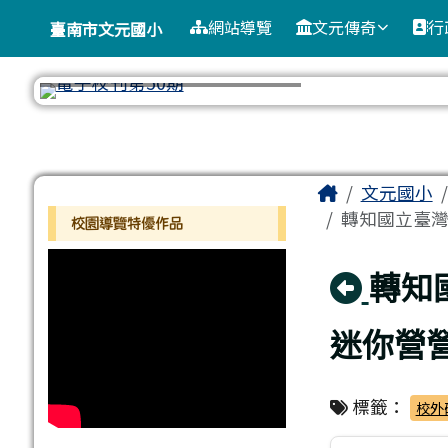
臺南市文元國小
導覽列
跳至主內容區
網站導覽
文元傳奇
行
臺南市文元國小
工具列
頁尾區域
主內容區
Home
文元國小
左邊區域內容
轉知國立臺灣
校園導覽特優作品
回上
轉知
迷你營
標籤：
校外