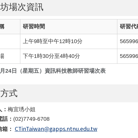
作坊場次資訊
知「115年臺南市暑假客語繪本故事推廣計畫」活動
稱
研習時間
研習代
上午9時至中午12時10分
56599
場
下午1時30分至4時40分
56599
年7月24日（星期五）資訊科技教師研習場次表
絡方式
人：
梅宜琇小姐
電話：
(02)7749-6708
CTinTaiwan@gapps.ntnu.edu.tw
信箱：