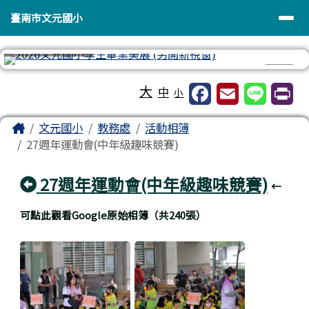
臺南市文元國小
導覽列
跳至主內容區
臺南市文元國小
⏸
工具列
大
中
小
頁尾區域
主內容區域
Home
文元國小
教務處
活動相簿
27週年運動會(中年級趣味競賽)
回上頁
27週年運動會(中年級趣味競賽)
←
可點此觀看Google原始相簿（共240張）
「27週年運動會(中年級趣味競賽)」活動相
以下為「27週年運動會(中年級趣味競賽)」之相片列表，共有 2
點擊放大觀看「27週年運動會(中年級趣味競賽)」之相片，編號 
點擊放大觀看「27週年運動會(中年級趣