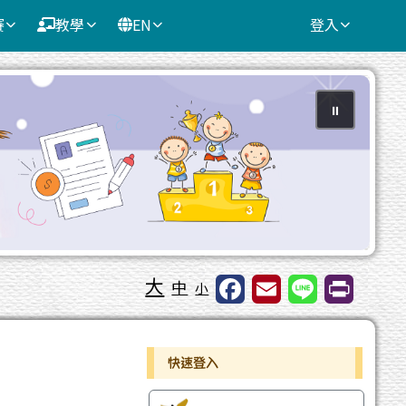
賽
教學
EN
登入
⏸
大
中
小
右邊區域內容
快速登入