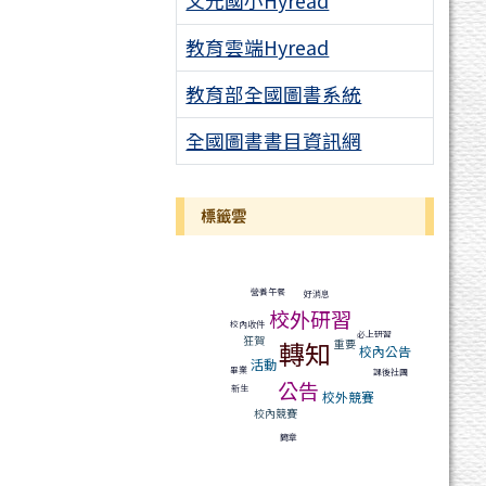
文元國小Hyread
教育雲端Hyread
教育部全國圖書系統
全國圖書書目資訊網
標籤雲
標籤雲導覽
營養午餐
好消息
校外研習
校內收件
必上研習
狂賀
轉知
重要
校內公告
活動
畢業
課後社團
公告
新生
校外競賽
校內競賽
簡章