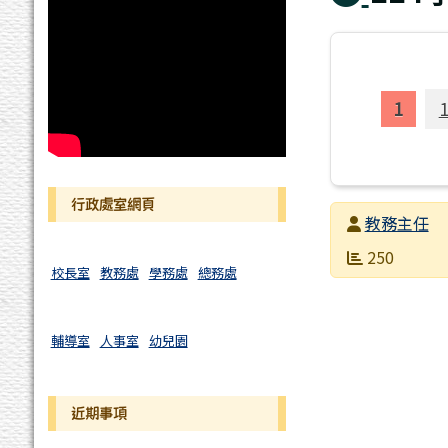
行政處室網頁
發布者
教務主任
發布日期
瀏覽次數
250
校長室
教務處
學務處
總務處
輔導室
人事室
幼兒園
近期事項