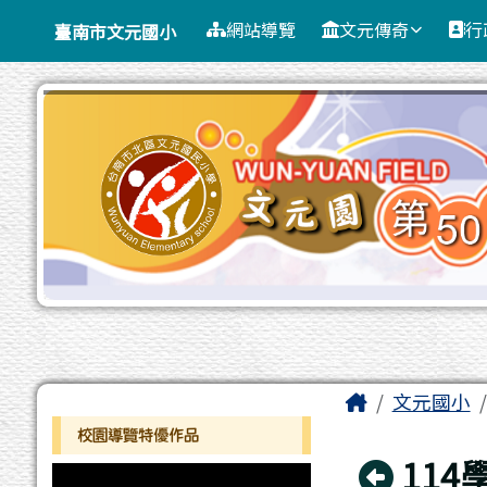
臺南市文元國小
導覽列
跳至主內容區
網站導覽
文元傳奇
行
臺南市文元國小
工具列
頁尾區域
主內容區
Home
文元國小
左邊區域內容
校園導覽特優作品
回上
11