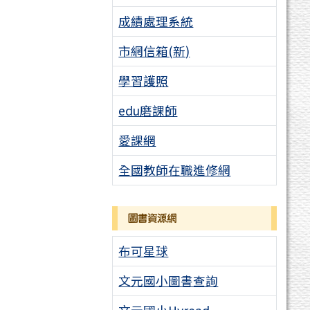
成績處理系統
市網信箱(新)
學習護照
edu磨課師
愛課網
全國教師在職進修網
圖書資源網
布可星球
文元國小圖書查詢