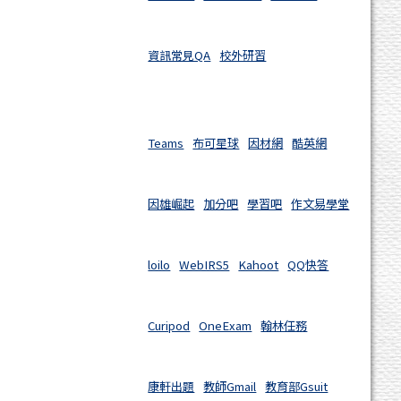
資訊常見QA
校外研習
Teams
布可星球
因材網
酷英網
因雄崛起
加分吧
學習吧
作文易學堂
loilo
WebIRS5
Kahoot
QQ快答
Curipod
OneExam
翰林任務
康軒出題
教師Gmail
教育部Gsuit