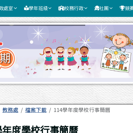
政處室
學年班級
校務行政
社團
競
域
教務處
檔案下載
114學年度學校行事簡曆
頁
4學年度學校行事簡曆