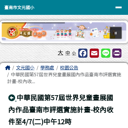
臺南市文元國小
導覽列
跳至主內容區
臺南市文元國小
⏸
工具列
大
中
小
頁尾區域
主內容區域
Home
文元國小
學務處
校園公告
中華民國第57屆世界兒童畫展國內作品臺南市評選實施
計畫-校內收...
回上頁
中華民國第57屆世界兒童畫展國
內作品臺南市評選實施計畫-校內收
件至4/7(二)中午12時