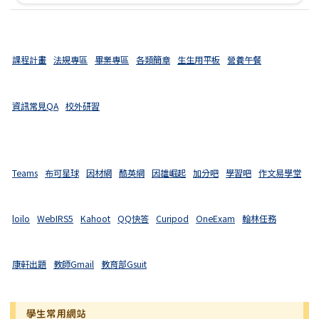
課程計畫
法規專區
畢業專區
各類簡章
生生用平板
營養午餐
資訊常見QA
校外研習
Teams
布可星球
因材網
酷英網
因雄崛起
加分吧
學習吧
作文易學堂
loilo
WebIRS5
Kahoot
QQ快答
Curipod
OneExam
翰林任務
康軒出題
教師Gmail
教育部Gsuit
學生常用網站