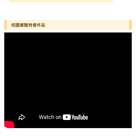
發布日期
瀏覽次數
左邊區域內容
校園導覽特優作品