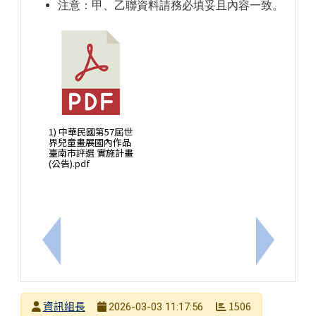
注意：甲、乙聯資料請務必填妥且內容一致。
1) 中華民國第57屆世
界兒童畫展國內作品
臺南市評選 實施計畫
(公告).pdf
上一筆：內政部修正114年反詐騙宣導影片下載連結
下一筆：無
發布者
資訊組長
1506
2026-03-03 11:17:56