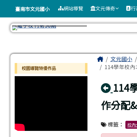
臺南市文元國小
導覽列
跳至主內容區
網站導覽
文元傳奇
行
臺南市文元國小
工具列
頁尾區域
主內容區
Home
文元國小
左邊區域內容
114學年校
校園導覽特優作品
回上
11
作分配&
標籤：
校內