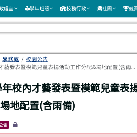
政處室
學年班級
校務行政
社團
競
域
學務處
校園公告
內才藝發表暨模範兒童表揚活動工作分配&場地配置(含雨...
頁
4學年校內才藝發表暨模範兒童表
場地配置(含雨備)
公告