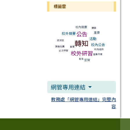
標籤雲
標籤雲導覽
校內競賽
簡章
公告
重要
校外競賽
活動
轉知
好消息
校內公告
課後社團
畢業
校內收件
必上研習
校外研習
營養午餐
新生
狂賀
網管專用連結
教務處「網管專用連結」完整內
容