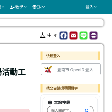
賽
教學
EN
登入
⏸
大
中
小
右邊區域內容
快速登入
揚活動工
臺南市 OpenID 登入
找公告請搜尋關鍵字
本站搜尋
搜尋台南市文元國小全球資訊網