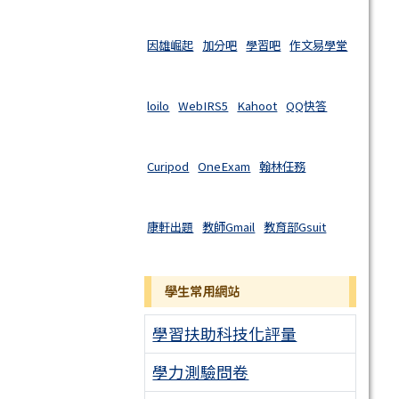
因雄崛起
加分吧
學習吧
作文易學堂
loilo
WebIRS5
Kahoot
QQ快答
Curipod
OneExam
翰林任務
康軒出題
教師Gmail
教育部Gsuit
學生常用網站
學習扶助科技化評量
學力測驗問卷