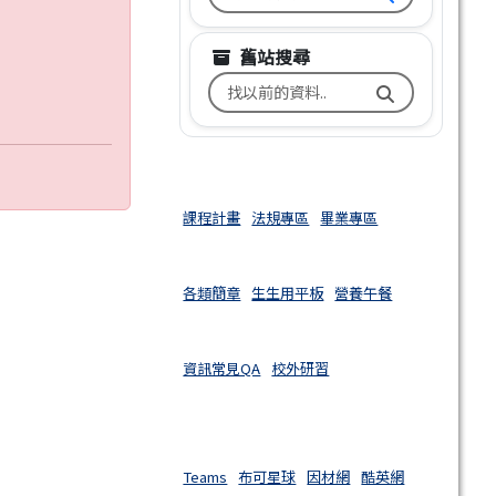
舊站搜尋
搜尋台南市文元國小舊校網關鍵
課程計畫
法規專區
畢業專區
各類簡章
生生用平板
營養午餐
資訊常見QA
校外研習
Teams
布可星球
因材網
酷英網