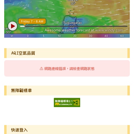
AQI空氣品質
⚠️ 網路連線錯誤，請檢查網路狀態
無障礙標章
右邊區域內容
快速登入