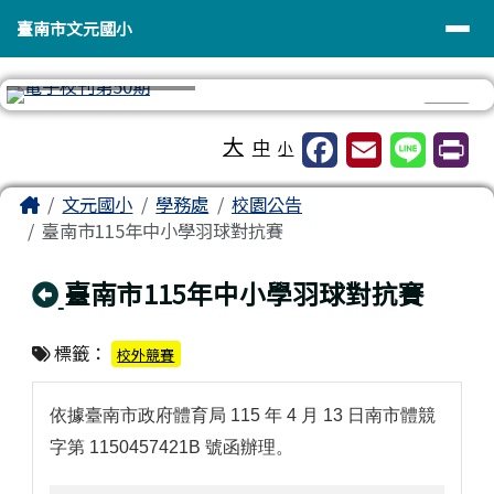
臺南市文元國小
導覽列
跳至主內容區
臺南市文元國小
⏸
工具列
大
中
小
頁尾區域
主內容區域
Home
文元國小
學務處
校園公告
臺南市115年中小學羽球對抗賽
回上頁
臺南市115年中小學羽球對抗賽
標籤：
校外競賽
依據臺南市政府體育局 115 年 4 月 13 日南市體競
字第 1150457421B 號函辦理。