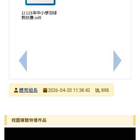
1) 115年中小學羽球
對抗賽.odt
上一筆：高雄市稅捐稽徵處舉辦稅務相關活動
下一筆：
發布者
體育組長
898
2026-04-20 11:38:42
發布日期
瀏覽次數
左邊區域內容
校園導覽特優作品