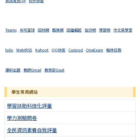
資訊常見QA
校外研習
Teams
布可星球
因材網
酷英網
因雄崛起
加分吧
學習吧
作文易學堂
loilo
WebIRS5
Kahoot
QQ快答
Curipod
OneExam
翰林任務
康軒出題
教師Gmail
教育部Gsuit
學生常用網站
學習扶助科技化評量
學力測驗問卷
全民資訊素養自我評量