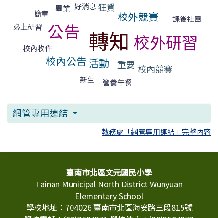
狂賀
好消息
畢業
簡章
校外競賽
課後社團
公告
必上研習
轉知
校外研習
校內收件
校內公告
活動
重要
校內競賽
新生
營養午餐
網管專用連結
教務處「網管專用連結」完整內容
頁尾區域內容
臺南市北區文元國民小學
Tainan Municipal North District Wunyuan
Elementary School
學校地址：704026 臺南市北區海安路三段815號