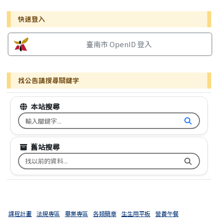
右邊區域內容
快速登入
臺南市 OpenID 登入
找公告請搜尋關鍵字
本站搜尋
搜尋台南市文元國小全球資訊網關鍵字
舊站搜尋
搜尋台南市文元國小舊校網關鍵字
課程計畫
法規專區
畢業專區
各類簡章
生生用平板
營養午餐