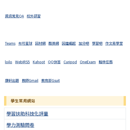
資訊常見QA
校外研習
Teams
布可星球
因材網
酷英網
因雄崛起
加分吧
學習吧
作文易學堂
loilo
WebIRS5
Kahoot
QQ快答
Curipod
OneExam
翰林任務
康軒出題
教師Gmail
教育部Gsuit
學生常用網站
學習扶助科技化評量
學力測驗問卷