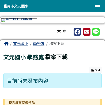
臺南市文元國小
導覽列
跳至主內容區
臺南市文元國小
⏸
工具列
大
中
小
頁尾區域
主內容區域
Home
文元國小
學務處
檔案下載
文元國小
學務處
檔案下載
994
目前尚未發布內容
左邊區域內容
校園導覽特優作品