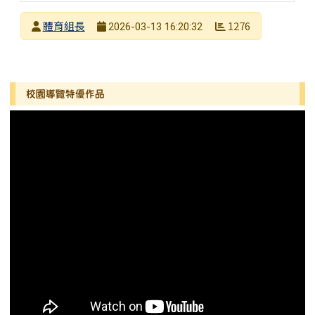
發布者
體育組長
1276
2026-03-13 16:20:32
發布日期
瀏覽次數
左邊區域內容
校園導覽特優作品