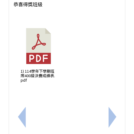
恭喜得獎班級
1) 114學年下學期班
際400接決賽成績表.
pdf
上一筆：成大外語中心辦理115年度「品德教育華語繪
下一筆：