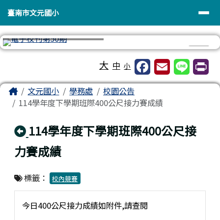
臺南市文元國小
導覽列
跳至主內容區
臺南市文元國小
⏸
工具列
大
中
小
頁尾區域
主內容區域
Home
文元國小
學務處
校園公告
114學年度下學期班際400公尺接力賽成績
回上頁
114學年度下學期班際400公尺接
力賽成績
標籤：
校內競賽
今日400公尺接力成績如附件,請查閱