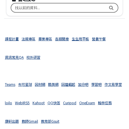
搜尋台南市文元國小舊校網關鍵字
課程計畫
法規專區
畢業專區
各類簡章
生生用平板
營養午餐
資訊常見QA
校外研習
Teams
布可星球
因材網
酷英網
因雄崛起
加分吧
學習吧
作文易學堂
loilo
WebIRS5
Kahoot
QQ快答
Curipod
OneExam
翰林任務
康軒出題
教師Gmail
教育部Gsuit