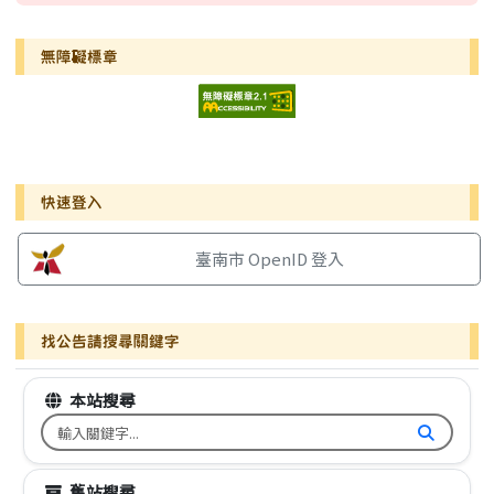
無障礙標章
右邊區域內容
快速登入
臺南市 OpenID 登入
找公告請搜尋關鍵字
本站搜尋
搜尋台南市文元國小全球資訊網關鍵字
舊站搜尋