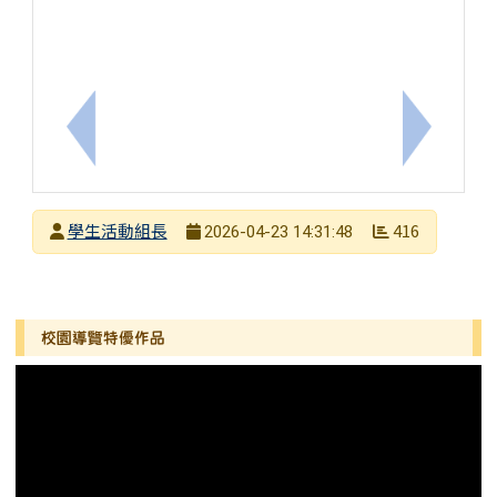
上一筆：2026全國綠建築繪畫徵圖比賽(自行送件)
下一筆：
發布者
學生活動組長
416
2026-04-23 14:31:48
發布日期
瀏覽次數
左邊區域內容
校園導覽特優作品