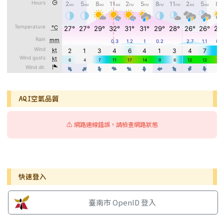
AQI空氣品質
⚠️ 網路連線錯誤，請檢查網路狀態
右邊區域內容
快速登入
臺南市 OpenID 登入