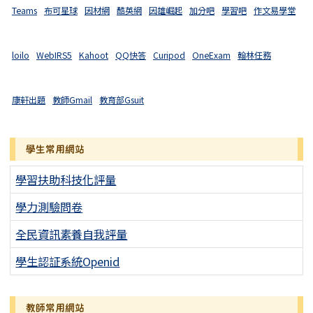
Teams
布可星球
因材網
酷英網
因雄崛起
加分吧
學習吧
作文易學堂
loilo
WebIRS5
Kahoot
QQ快答
Curipod
OneExam
翰林任務
康軒出題
教師Gmail
教育部Gsuit
學生常用網站
學習扶助科技化評量
學力測驗問卷
全民資訊素養自我評量
學生認証系統Openid
教師常用網站