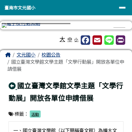
臺南市文元國小
導覽列
跳至主內容區
臺南市文元國小
⏸
工具列
大
中
小
頁尾區域
主內容區域
Home
文元國小
校園公告
國立臺灣文學館文學主題「文學行動展」開放各單位申
請借展
回上頁
國立臺灣文學館文學主題「文學行
動展」開放各單位申請借展
標籤：
活動
一、國立臺灣文學館（以下簡稱臺文館）為擴大文