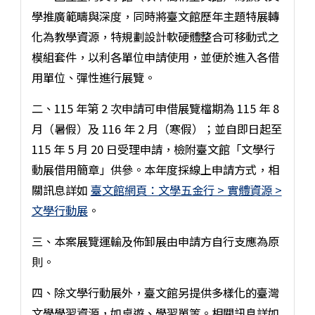
學推廣範疇與深度，同時將臺文館歷年主題特展轉
化為教學資源，特規劃設計軟硬體整合可移動式之
模組套件，以利各單位申請使用，並便於進入各借
用單位、彈性進行展覽。
二、115 年第 2 次申請可申借展覽檔期為 115 年 8
月（暑假）及 116 年 2 月（寒假）；並自即日起至
115 年 5 月 20 日受理申請，檢附臺文館「文學行
動展借用簡章」供參。本年度採線上申請方式，相
關訊息詳如
臺文館網頁：文學五金行 > 實體資源 >
文學行動展
。
三、本案展覽運輸及佈卸展由申請方自行支應為原
則。
四、除文學行動展外，臺文館另提供多樣化的臺灣
文學學習資源，如桌遊、學習單等。相關訊息詳如