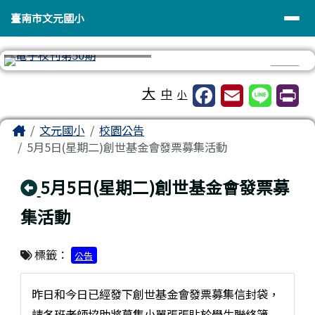
臺南市文元國小
導覽列
跳至主內容區
臺南市文元國小
⏸
工具列
大
中
小
頁尾區域
主內容區域
Home
文元國小
校園公告
5月5日(星期二)創世基金會發票募集活動
回上頁
5月5日(星期二)創世基金會發票募
集活動
標籤：
公告
昨日和今日已經發下創世基金會發票募集信封袋，
請各班老師協助將募集小單張張貼於學生聯絡簿