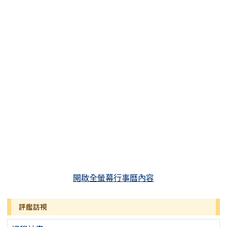
開啟全螢幕行事曆內容
評鑑訪視