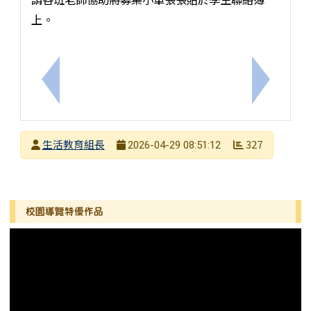
上。
上一筆：教育部製作之「網路詐騙面面觀」數位學習
下一筆：1
發布者
生活教育組長
327
2026-04-29 08:51:12
發布日期
瀏覽次數
左邊區域內容
校園導覽特優作品