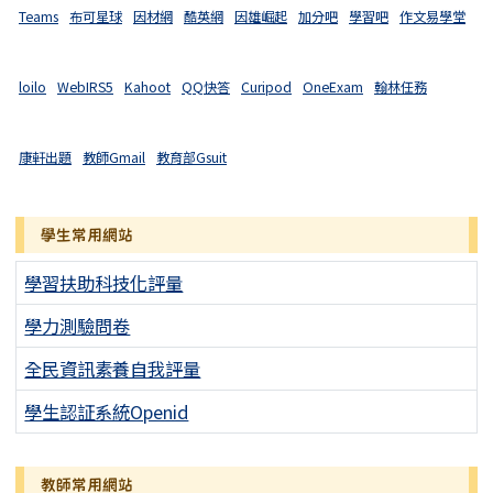
Teams
布可星球
因材網
酷英網
因雄崛起
加分吧
學習吧
作文易學堂
loilo
WebIRS5
Kahoot
QQ快答
Curipod
OneExam
翰林任務
康軒出題
教師Gmail
教育部Gsuit
學生常用網站
學習扶助科技化評量
學力測驗問卷
全民資訊素養自我評量
學生認証系統Openid
教師常用網站