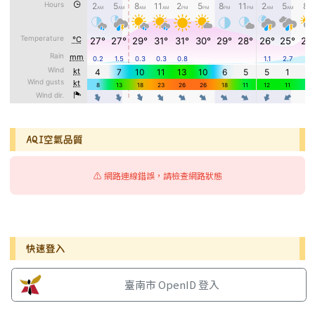
AQI空氣品質
⚠️ 網路連線錯誤，請檢查網路狀態
右邊區域內容
快速登入
臺南市 OpenID 登入