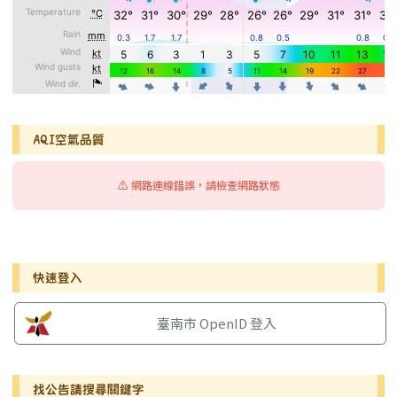
AQI空氣品質
⚠️ 網路連線錯誤，請檢查網路狀態
右邊區域內容
快速登入
臺南市 OpenID 登入
找公告請搜尋關鍵字