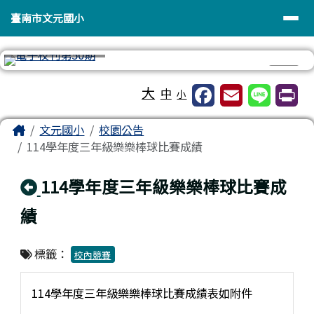
臺南市文元國小
導覽列
跳至主內容區
臺南市文元國小
⏸
工具列
大
中
小
頁尾區域
主內容區域
Home
文元國小
校園公告
114學年度三年級樂樂棒球比賽成績
回上頁
114學年度三年級樂樂棒球比賽成
績
標籤：
校內競賽
114學年度三年級樂樂棒球比賽成績表如附件