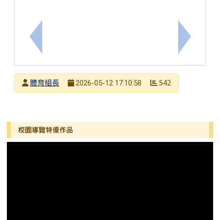
上一筆：急件)115年度教職員工急救教育研習數位
下一筆：
發布者
體育組長
542
2026-05-12 17:10:58
發布日期
瀏覽次數
左邊區域內容
校園導覽特優作品