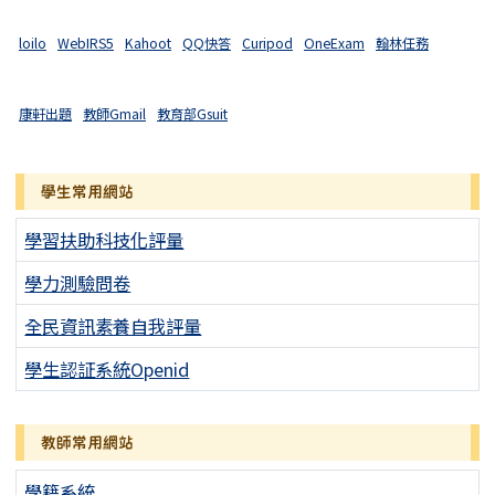
loilo
WebIRS5
Kahoot
QQ快答
Curipod
OneExam
翰林任務
康軒出題
教師Gmail
教育部Gsuit
學生常用網站
學習扶助科技化評量
學力測驗問卷
全民資訊素養自我評量
學生認証系統Openid
教師常用網站
學籍系統