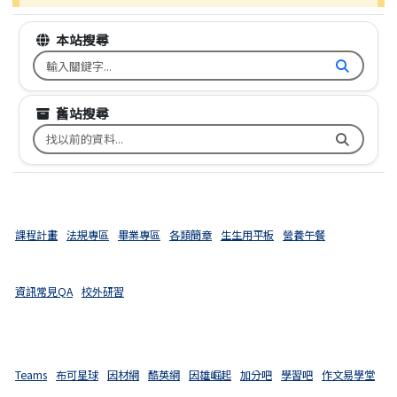
本站搜尋
搜尋台南市文元國小全球資訊網關鍵字
舊站搜尋
搜尋台南市文元國小舊校網關鍵字
課程計畫
法規專區
畢業專區
各類簡章
生生用平板
營養午餐
資訊常見QA
校外研習
Teams
布可星球
因材網
酷英網
因雄崛起
加分吧
學習吧
作文易學堂