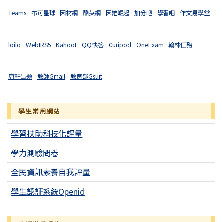
Teams
布可星球
因材網
酷英網
因雄崛起
加分吧
學習吧
作文易學堂
loilo
WebIRS5
Kahoot
QQ快答
Curipod
OneExam
翰林任務
康軒出題
教師Gmail
教育部Gsuit
學生常用網站
學習扶助科技化評量
學力測驗問卷
全民資訊素養自我評量
學生認証系統Openid