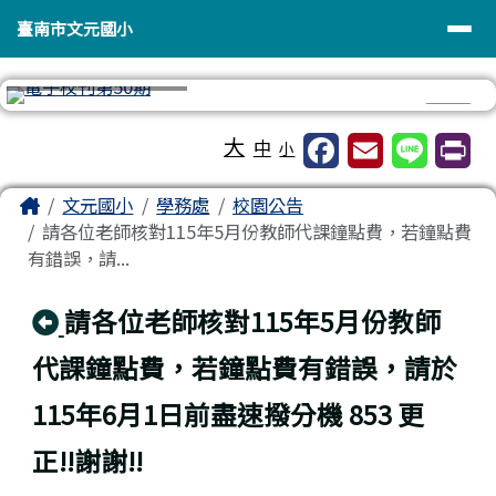
臺南市文元國小
導覽列
跳至主內容區
臺南市文元國小
⏸
工具列
大
中
小
頁尾區域
主內容區域
Home
文元國小
學務處
校園公告
請各位老師核對115年5月份教師代課鐘點費，若鐘點費
有錯誤，請...
回上頁
請各位老師核對115年5月份教師
代課鐘點費，若鐘點費有錯誤，請於
115年6月1日前盡速撥分機 853 更
正!!謝謝!!