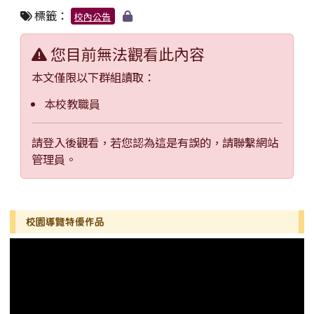
標籤：
校內公告
您目前無法觀看此內容
本文僅限以下群組讀取：
本校教職員
請登入後觀看，若您認為這是有誤的，請聯繫網站
管理員。
左邊區域內容
校園導覽特優作品