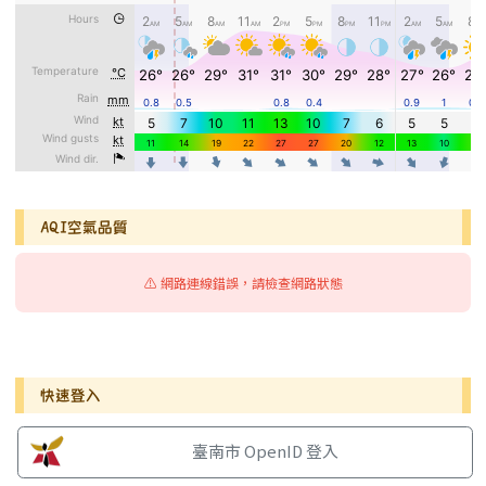
AQI空氣品質
⚠️ 網路連線錯誤，請檢查網路狀態
右邊區域內容
快速登入
臺南市 OpenID 登入