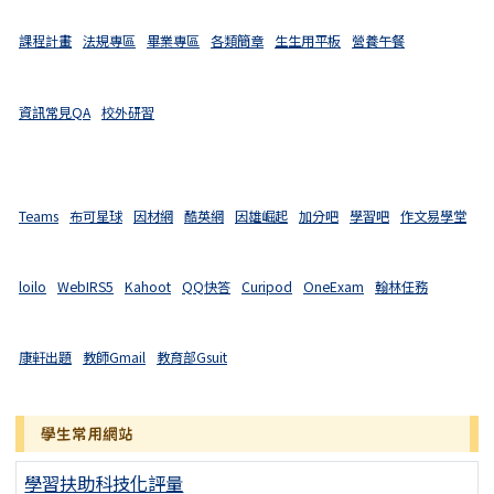
課程計畫
法規專區
畢業專區
各類簡章
生生用平板
營養午餐
資訊常見QA
校外研習
Teams
布可星球
因材網
酷英網
因雄崛起
加分吧
學習吧
作文易學堂
loilo
WebIRS5
Kahoot
QQ快答
Curipod
OneExam
翰林任務
康軒出題
教師Gmail
教育部Gsuit
學生常用網站
學習扶助科技化評量