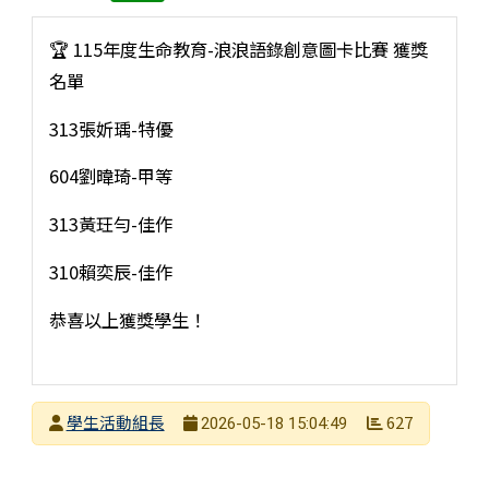
🏆 115年度生命教育-浪浪語錄創意圖卡比賽 獲獎
名單
313張妡瑀-特優
604劉暐琦-甲等
313黃玨勻-佳作
310賴奕辰-佳作
恭喜以上獲獎學生！
發布者
學生活動組長
627
2026-05-18 15:04:49
發布日期
瀏覽次數