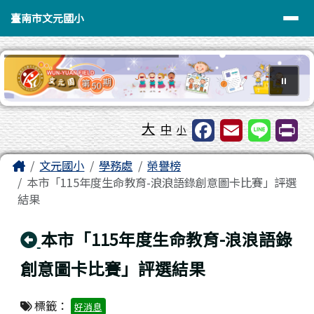
臺南市文元國小
導覽列
跳至主內容區
臺南市文元國小
⏸
工具列
大
中
小
頁尾區域
主內容區域
Home
文元國小
學務處
榮譽榜
本市「115年度生命教育-浪浪語錄創意圖卡比賽」評選
結果
回上頁
本市「115年度生命教育-浪浪語錄
創意圖卡比賽」評選結果
標籤：
好消息