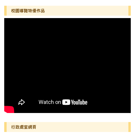
左邊區域內容
校園導覽特優作品
行政處室網頁