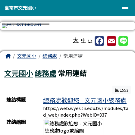
臺南市文元國小
導覽列
跳至主內容區
臺南市文元國小
⏸
工具列
大
中
小
頁尾區域
主內容區域
Home
文元國小
總務處
常用連結
文元國小
總務處
常用連結
1553
連結列表
連結標題
總務處歡迎您 - 文元國小總務處
https://web.wyes.tn.edu.tw/modules/ta
d_web/index.php?WebID=337
連結縮圖