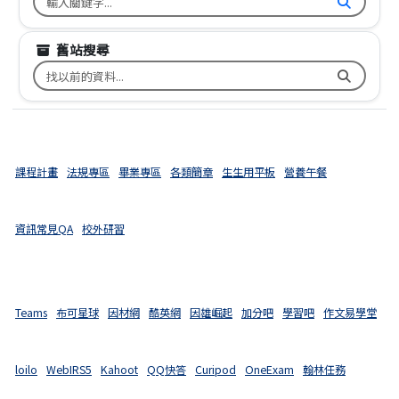
舊站搜尋
搜尋台南市文元國小舊校網關鍵字
課程計畫
法規專區
畢業專區
各類簡章
生生用平板
營養午餐
資訊常見QA
校外研習
Teams
布可星球
因材網
酷英網
因雄崛起
加分吧
學習吧
作文易學堂
loilo
WebIRS5
Kahoot
QQ快答
Curipod
OneExam
翰林任務