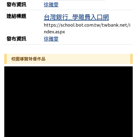
發布資訊
徐雅雯
連結標題
台灣銀行_學雜費入口網
https://school.bot.com.tw/twbank.net/i
ndex.aspx
發布資訊
徐雅雯
左邊區域內容
校園導覽特優作品