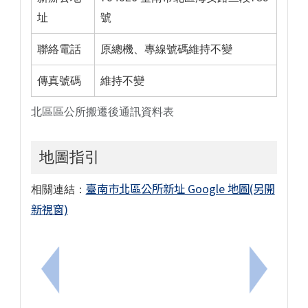
址
號
聯絡電話
原總機、專線號碼維持不變
傳真號碼
維持不變
北區區公所搬遷後通訊資料表
地圖指引
臺南市北區公所新址 Google 地圖(另開
相關連結：
新視窗)
上一筆：115.04.22(三)下午01:30召開114學
下一筆：