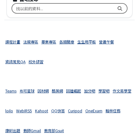
搜尋台南市文元國小舊校網關鍵字
課程計畫
法規專區
畢業專區
各類簡章
生生用平板
營養午餐
資訊常見QA
校外研習
Teams
布可星球
因材網
酷英網
因雄崛起
加分吧
學習吧
作文易學堂
loilo
WebIRS5
Kahoot
QQ快答
Curipod
OneExam
翰林任務
康軒出題
教師Gmail
教育部Gsuit