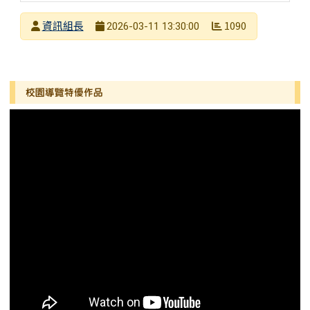
發布者
資訊組長
1090
2026-03-11 13:30:00
發布日期
瀏覽次數
左邊區域內容
校園導覽特優作品