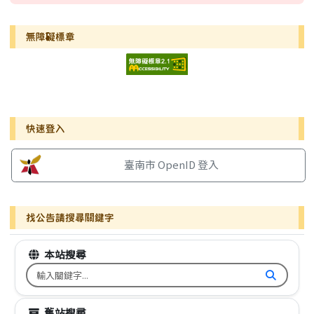
無障礙標章
右邊區域內容
快速登入
臺南市 OpenID 登入
找公告請搜尋關鍵字
本站搜尋
搜尋台南市文元國小全球資訊網關鍵字
舊站搜尋