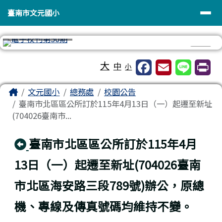
臺南市文元國小
導覽列
跳至主內容區
臺南市文元國小
⏸
工具列
大
中
小
頁尾區域
主內容區域
Home
文元國小
總務處
校園公告
臺南市北區區公所訂於115年4月13日（一）起遷至新址
(704026臺南市...
回上頁
臺南市北區區公所訂於115年4月
13日（一）起遷至新址(704026臺南
市北區海安路三段789號)辦公，原總
機、專線及傳真號碼均維持不變。