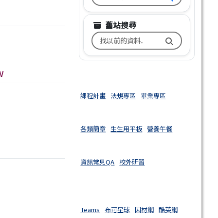
舊站搜尋
搜尋台南市文元國小舊校網關鍵
w
課程計畫
法規專區
畢業專區
各類簡章
生生用平板
營養午餐
資訊常見QA
校外研習
Teams
布可星球
因材網
酷英網