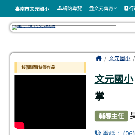
臺南市文元國小
導覽列
跳至主內容區
網站導覽
文元傳奇
行
臺南市文元國小
工具列
頁尾區域
主內容區
Home
文元國小
左邊區域內容
校園導覽特優作品
文元國小
掌
輔導主任
電話： (06)