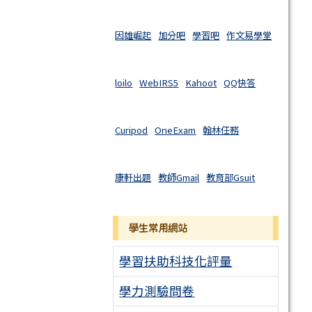
因雄崛起
加分吧
學習吧
作文易學堂
loilo
WebIRS5
Kahoot
QQ快答
Curipod
OneExam
翰林任務
康軒出題
教師Gmail
教育部Gsuit
學生常用網站
學習扶助科技化評量
學力測驗問卷