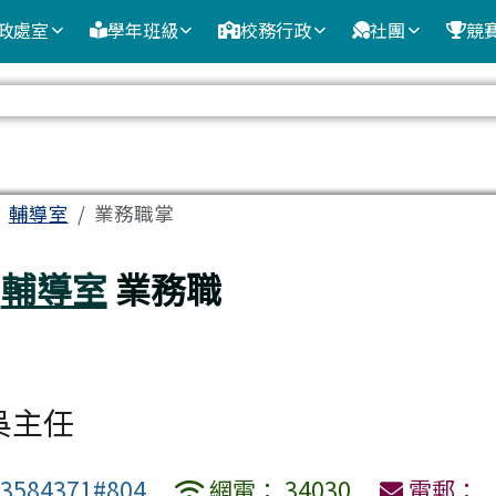
政處室
學年班級
校務行政
社團
競
域
輔導室
業務職掌
輔導室
業務職
吳主任
3584371#804
網電： 34030
電郵：