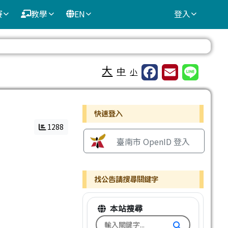
賽
教學
EN
登入
⏸
大
中
小
右邊區域內容
快速登入
1288
臺南市 OpenID 登入
找公告請搜尋關鍵字
本站搜尋
搜尋台南市文元國小全球資訊網