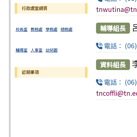
tnwutina@tn
行政處室網頁
輔導組長
校長室
教務處
學務處
總務處
電話： (06)
輔導室
人事室
幼兒園
資料組長
近期事項
電話： (06)
tncoffli@tn.