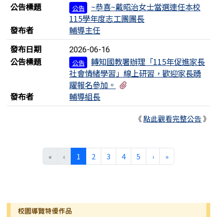
公告標題
~恭喜~戴昭治女士當選連任本校
公告
115學年度志工團團長
發布者
輔導主任
發布日期
2026-06-16
公告標題
轉知國教署辦理「115年促進家長
公告
社會情緒學習」線上研習，歡迎家長踴
有1個附檔
躍報名參加。
發布者
輔導組長
《
點此觀看完整公告
》
(目前頁次)
下一頁
最後頁
«
‹
1
2
3
4
5
›
»
左邊區域內容
校園導覽特優作品