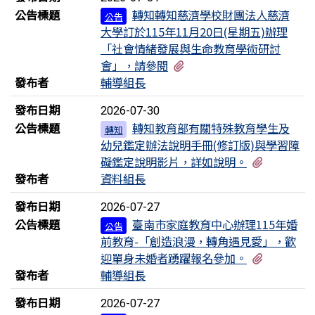
公告標題
轉知轉知慈濟學校財團法人慈濟
公告
大學訂於115年11月20日(星期五)辦理
「社會情緒發展與生命教育學術研討
有2個附檔
會」，請參閱
發布者
輔導組長
發布日期
2026-07-30
公告標題
轉知教育部有關特殊教育學生及
轉知
幼兒鑑定辦法說明手冊(修訂版)與學習障
有1個附
礙鑑定說明影片，詳如說明。
發布者
資料組長
發布日期
2026-07-27
公告標題
臺南市家庭教育中心辦理115年婚
公告
前教育-「創造浪漫，轉角遇見愛」，歡
有1個附
迎單身未婚者踴躍報名參加。
發布者
輔導組長
發布日期
2026-07-27