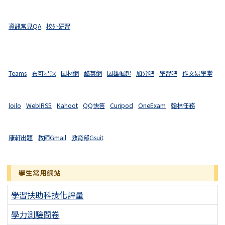
資訊常見QA
校外研習
Teams
布可星球
因材網
酷英網
因雄崛起
加分吧
學習吧
作文易學堂
loilo
WebIRS5
Kahoot
QQ快答
Curipod
OneExam
翰林任務
康軒出題
教師Gmail
教育部Gsuit
學生常用網站
學習扶助科技化評量
學力測驗問卷