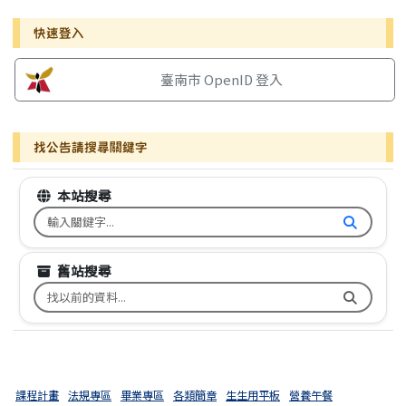
右邊區域內容
快速登入
臺南市 OpenID 登入
找公告請搜尋關鍵字
本站搜尋
搜尋台南市文元國小全球資訊網關鍵字
舊站搜尋
搜尋台南市文元國小舊校網關鍵字
課程計畫
法規專區
畢業專區
各類簡章
生生用平板
營養午餐