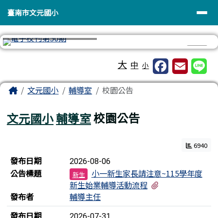
臺南市文元國小
導覽列
跳至主內容區
臺南市文元國小
⏸
工具列
大
中
小
頁尾區域
主內容區域
Home
文元國小
輔導室
校園公告
文元國小
輔導室
校園公告
6940
新聞列表
發布日期
2026-08-06
公告標題
小一新生家長請注意~115學年度
新生
有2個附檔
新生始業輔導活動流程
發布者
輔導主任
發布日期
2026-07-31