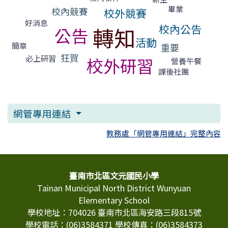
畢業
校內競賽
校外競賽
好消息
校內公告
轉知
公告
活動
簡章
重要
狂賀
必上研習
校外研習
營養午餐
課後社團
網管專用連結
教務處「網管專用連結」完整內容
頁尾區域內容
臺南市北區文元國民小學
Tainan Municipal North District Wunyuan
Elementary School
學校地址：704026 臺南市北區海安路三段815號
學校電話：(06)3584371 學校傳真：(06)3584373