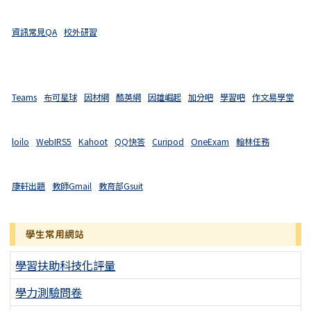
資訊常見QA
校外研習
Teams
布可星球
因材網
酷英網
因雄崛起
加分吧
學習吧
作文易學堂
loilo
WebIRS5
Kahoot
QQ快答
Curipod
OneExam
翰林任務
康軒出題
教師Gmail
教育部Gsuit
學生常用網站
學習扶助科技化評量
學力測驗問卷