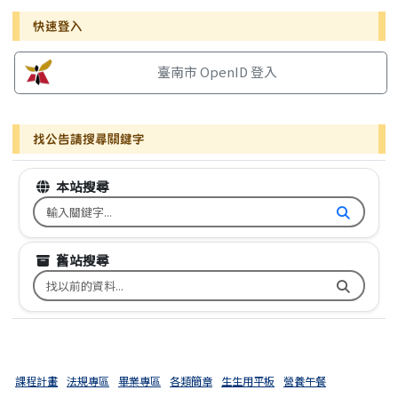
右邊區域內容
快速登入
臺南市 OpenID 登入
找公告請搜尋關鍵字
本站搜尋
搜尋台南市文元國小全球資訊網關鍵字
舊站搜尋
搜尋台南市文元國小舊校網關鍵字
課程計畫
法規專區
畢業專區
各類簡章
生生用平板
營養午餐