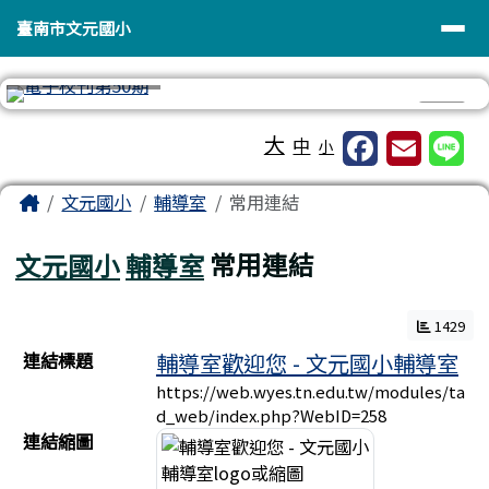
臺南市文元國小
導覽列
跳至主內容區
臺南市文元國小
⏸
工具列
大
中
小
頁尾區域
主內容區域
Home
文元國小
輔導室
常用連結
文元國小
輔導室
常用連結
1429
連結列表
連結標題
輔導室歡迎您 - 文元國小輔導室
https://web.wyes.tn.edu.tw/modules/ta
d_web/index.php?WebID=258
連結縮圖