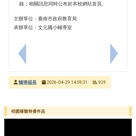
錄；相關訊息同時公布於本校網站首頁。
主辦單位：臺南市政府教育局
承辦單位：文元國小輔導室
上一筆：「115學年度『藝起來尋美』教育部推動國
下一筆：
發布者
輔導組長
919
2026-04-29 14:59:31
發布日期
瀏覽次數
左邊區域內容
校園導覽特優作品