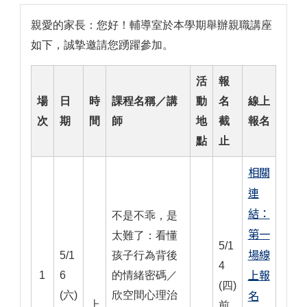
親愛的家長：您好！輔導室於本學期舉辦親職講座
如下，誠摯邀請您踴躍參加。
活
報
場
日
時
課程名稱／講
動
名
線上
次
期
間
師
地
截
報名
點
止
相關
連
結：
不是不乖，是
第一
太難了：看懂
5/1
場線
5/1
孩子行為背後
4
上報
1
6
的情緒密碼／
(四)
名
(六)
欣空間心理治
上
前