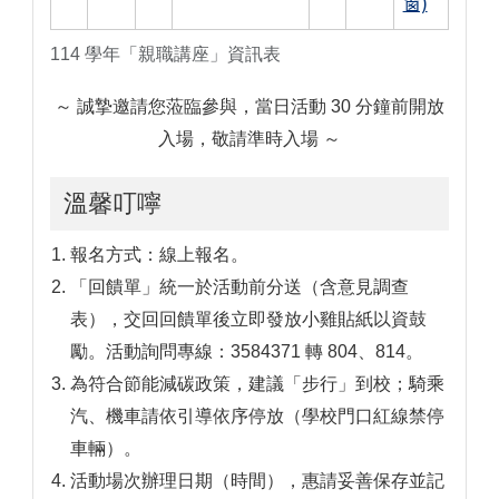
窗)
114 學年「親職講座」資訊表
～ 誠摯邀請您蒞臨參與，當日活動 30 分鐘前開放
入場，敬請準時入場 ～
溫馨叮嚀
報名方式：線上報名。
「回饋單」統一於活動前分送（含意見調查
表），交回回饋單後立即發放小雞貼紙以資鼓
勵。活動詢問專線：3584371 轉 804、814。
為符合節能減碳政策，建議「步行」到校；騎乘
汽、機車請依引導依序停放（學校門口紅線禁停
車輛）。
活動場次辦理日期（時間），惠請妥善保存並記