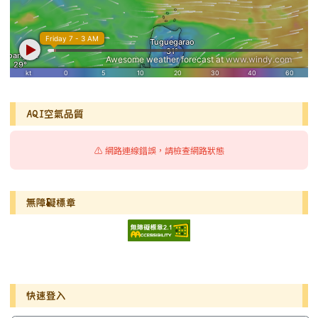
AQI空氣品質
⚠️ 網路連線錯誤，請檢查網路狀態
無障礙標章
右邊區域內容
快速登入