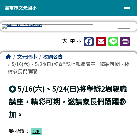
臺南市文元國小
導覽列
跳至主內容區
臺南市文元國小
⏸
工具列
大
中
小
頁尾區域
主內容區域
Home
文元國小
校園公告
5/16(六)、5/24(日)將舉辦2場親職講座，精彩可期，邀
請家長們踴躍...
回上頁
5/16(六)、5/24(日)將舉辦2場親職
講座，精彩可期，邀請家長們踴躍參
加。
標籤：
活動