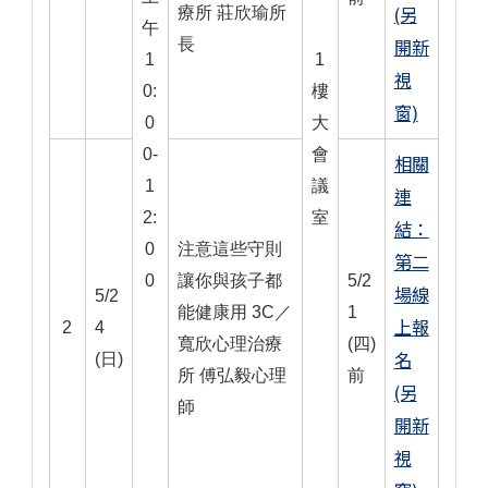
(另
療所 莊欣瑜所
午
長
開新
1
1
視
0:
樓
窗)
0
大
0-
會
相關
1
議
連
2:
室
結：
0
注意這些守則
第二
0
讓你與孩子都
5/2
場線
5/2
能健康用 3C／
1
上報
2
4
寬欣心理治療
(四)
名
(日)
所 傅弘毅心理
前
(另
師
開新
視