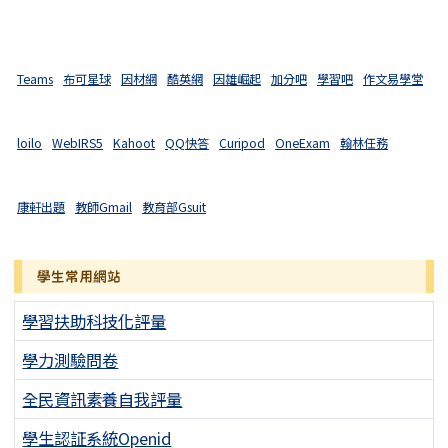
Teams
布可星球
因材網
酷英網
因雄崛起
加分吧
學習吧
作文易學堂
loilo
WebIRS5
Kahoot
QQ快答
Curipod
OneExam
翰林任務
康軒出題
教師Gmail
教育部Gsuit
學生常用網站
學習扶助科技化評量
學力測驗問卷
全民資訊素養自我評量
學生認証系統Openid