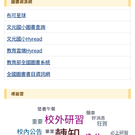
圖書資源網
布可星球
文元國小圖書查詢
文元國小Hyread
教育雲端Hyread
教育部全國圖書系統
全國圖書書目資訊網
標籤雲
標籤雲導覽
營養午餐
簡章
校外研習
好消息
重要
狂賀
轉知
校內公告
畢業
必上研習