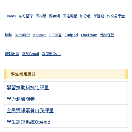
Teams
布可星球
因材網
酷英網
因雄崛起
加分吧
學習吧
作文易學堂
loilo
WebIRS5
Kahoot
QQ快答
Curipod
OneExam
翰林任務
康軒出題
教師Gmail
教育部Gsuit
學生常用網站
學習扶助科技化評量
學力測驗問卷
全民資訊素養自我評量
學生認証系統Openid