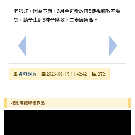
老師好，因為下雨，5月金雞獎改再5樓視聽教室頒
獎，請學生到5樓音樂教室二走廊集合。
上一筆：轉知國教署辦理「115年促進家長社會情緒
下一筆：
發布者
資料組長
272
2026-06-15 11:42:42
發布日期
瀏覽次數
左邊區域內容
校園導覽特優作品