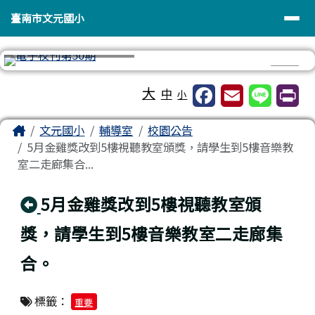
臺南市文元國小
導覽列
跳至主內容區
臺南市文元國小
⏸
工具列
大
中
小
頁尾區域
主內容區域
Home
文元國小
輔導室
校園公告
5月金雞獎改到5樓視聽教室頒獎，請學生到5樓音樂教
室二走廊集合...
回上頁
5月金雞獎改到5樓視聽教室頒
獎，請學生到5樓音樂教室二走廊集
合。
標籤：
重要