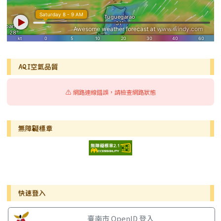
AQI空氣品質
⚠️ 網路連線錯誤，請檢查網路狀態
無障礙標章
右邊區域內容
快速登入
臺南市 OpenID 登入