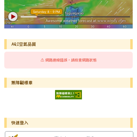
AQI空氣品質
⚠️ 網路連線錯誤，請檢查網路狀態
無障礙標章
右邊區域內容
快速登入