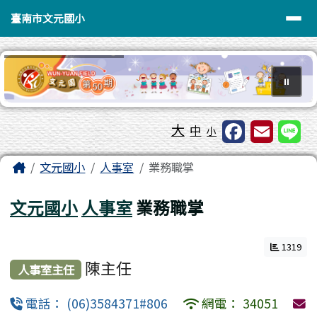
臺南市文元國小
導覽列
跳至主內容區
臺南市文元國小
⏸
工具列
大
中
小
頁尾區域
主內容區域
Home
文元國小
人事室
業務職掌
文元國小
人事室
業務職掌
1319
陳主任
人事室主任
電話： (06)3584371#806
網電： 34051