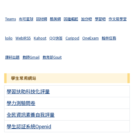
Teams
布可星球
因材網
酷英網
因雄崛起
加分吧
學習吧
作文易學堂
loilo
WebIRS5
Kahoot
QQ快答
Curipod
OneExam
翰林任務
康軒出題
教師Gmail
教育部Gsuit
學生常用網站
學習扶助科技化評量
學力測驗問卷
全民資訊素養自我評量
學生認証系統Openid