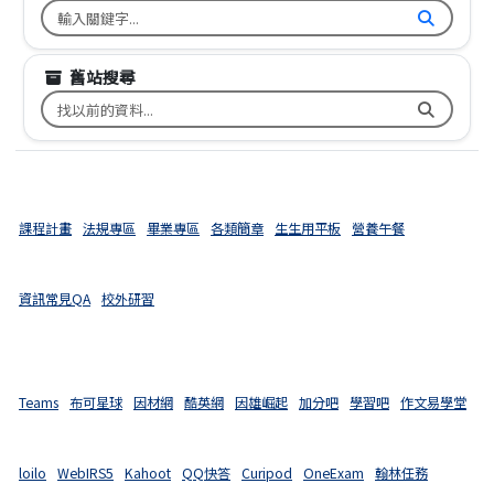
搜尋台南市文元國小全球資訊網關鍵字
舊站搜尋
搜尋台南市文元國小舊校網關鍵字
課程計畫
法規專區
畢業專區
各類簡章
生生用平板
營養午餐
資訊常見QA
校外研習
Teams
布可星球
因材網
酷英網
因雄崛起
加分吧
學習吧
作文易學堂
loilo
WebIRS5
Kahoot
QQ快答
Curipod
OneExam
翰林任務