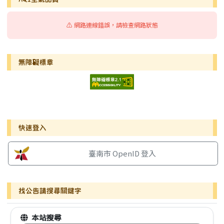
⚠️ 網路連線錯誤，請檢查網路狀態
無障礙標章
右邊區域內容
快速登入
臺南市 OpenID 登入
找公告請搜尋關鍵字
本站搜尋