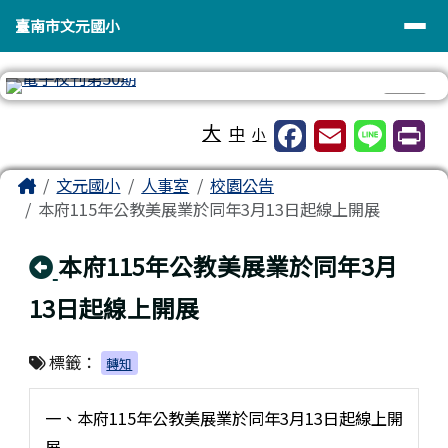
臺南市文元國小
導覽列
跳至主內容區
臺南市文元國小
⏸
工具列
大
中
小
頁尾區域
主內容區域
Home
文元國小
人事室
校園公告
本府115年公教美展業於同年3月13日起線上開展
回上頁
本府115年公教美展業於同年3月
13日起線上開展
標籤：
轉知
一、本府115年公教美展業於同年3月13日起線上開
展