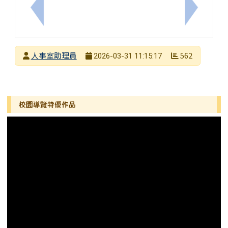
上一筆：函轉教育部有關專任合格教師曾於非營利幼
下一筆：
發布者
人事室助理員
562
2026-03-31 11:15:17
發布日期
瀏覽次數
左邊區域內容
校園導覽特優作品