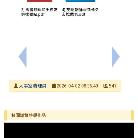
3) 總會辦理傑出校友
4) 友總會辦理傑出校
選拔要點.pdf
友推薦表.odt
上一筆：轉知誠徵115學年度調用教師，歡迎教師報
下一筆：
發布者
人事室助理員
547
2026-04-02 08:36:40
發布日期
瀏覽次數
左邊區域內容
校園導覽特優作品