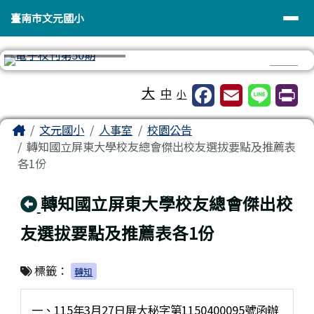
臺南市文元國小
導覽列
跳至主內容區
臺南市文元國小
⏸
工具列
大
中
小
頁尾區域
主內容區域
Home
文元國小
人事室
校園公告
轉知國立屏東大學校友總會傑出校友選拔要點及推薦表
各1份
回上頁
轉知國立屏東大學校友總會傑出校
友選拔要點及推薦表各1份
標籤：
轉知
一、115年3月27日屏大秘字第1150400095號函辦