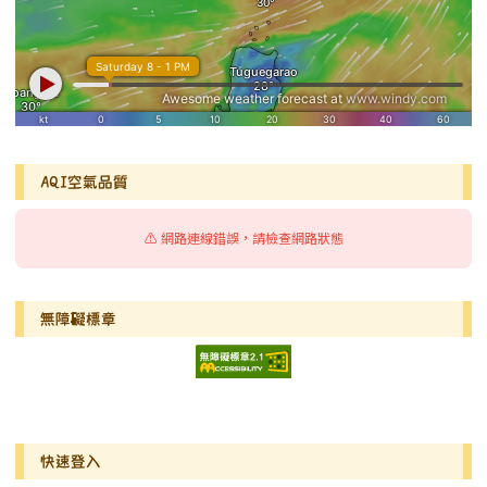
AQI空氣品質
⚠️ 網路連線錯誤，請檢查網路狀態
無障礙標章
右邊區域內容
快速登入