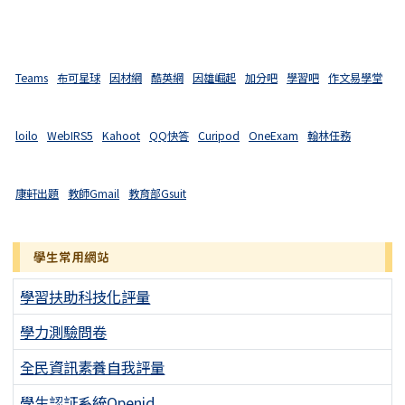
Teams
布可星球
因材網
酷英網
因雄崛起
加分吧
學習吧
作文易學堂
loilo
WebIRS5
Kahoot
QQ快答
Curipod
OneExam
翰林任務
康軒出題
教師Gmail
教育部Gsuit
學生常用網站
學習扶助科技化評量
學力測驗問卷
全民資訊素養自我評量
學生認証系統Openid