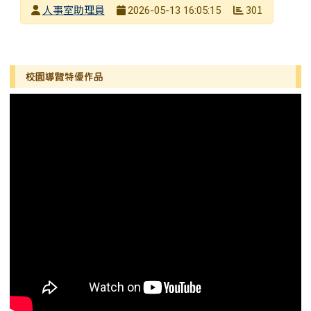
發布者
人事室助理員
301
2026-05-13 16:05:15
發布日期
瀏覽次數
左邊區域內容
校園導覽特優作品