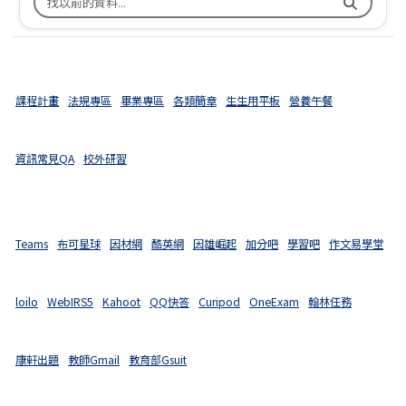
課程計畫
法規專區
畢業專區
各類簡章
生生用平板
營養午餐
資訊常見QA
校外研習
Teams
布可星球
因材網
酷英網
因雄崛起
加分吧
學習吧
作文易學堂
loilo
WebIRS5
Kahoot
QQ快答
Curipod
OneExam
翰林任務
康軒出題
教師Gmail
教育部Gsuit