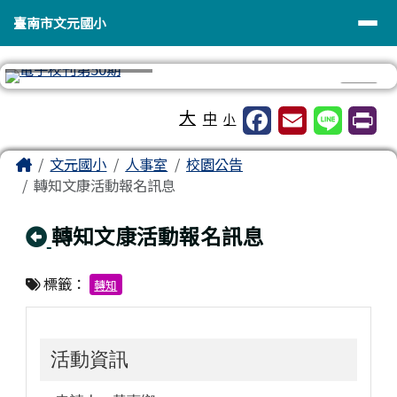
臺南市文元國小
導覽列
跳至主內容區
臺南市文元國小
⏸
工具列
大
中
小
頁尾區域
主內容區域
Home
文元國小
人事室
校園公告
轉知文康活動報名訊息
回上頁
轉知文康活動報名訊息
標籤：
轉知
活動資訊