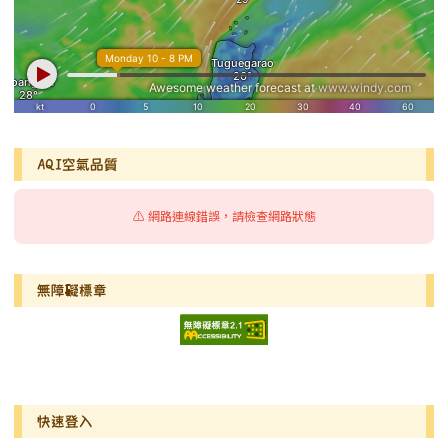
AQI空氣品質
⚠️ 網路連線錯誤，請檢查網路狀態
無障礙標章
右邊區域內容
快速登入