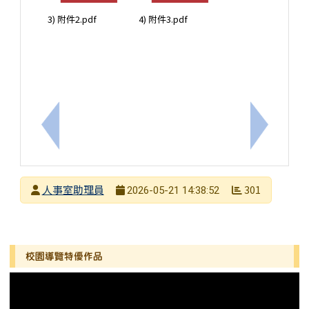
3) 附件2.pdf
4) 附件3.pdf
上一筆：為促進與維護教師心理健康，謹訂於115年6
下一筆：
發布者
人事室助理員
301
2026-05-21 14:38:52
發布日期
瀏覽次數
左邊區域內容
校園導覽特優作品