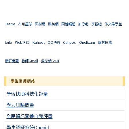
Teams
布可星球
因材網
酷英網
因雄崛起
加分吧
學習吧
作文易學堂
loilo
WebIRS5
Kahoot
QQ快答
Curipod
OneExam
翰林任務
康軒出題
教師Gmail
教育部Gsuit
學生常用網站
學習扶助科技化評量
學力測驗問卷
全民資訊素養自我評量
學生認証系統Openid