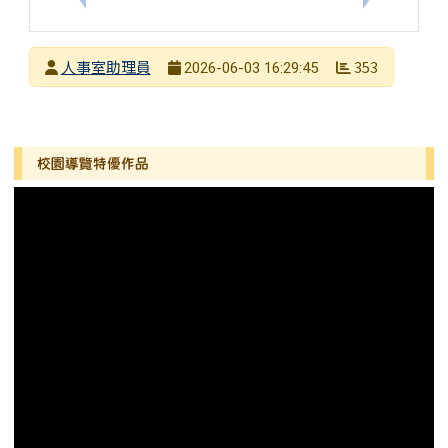
發布者
人事室助理員
353
2026-06-03 16:29:45
發布日期
瀏覽次數
左邊區域內容
校園導覽特優作品