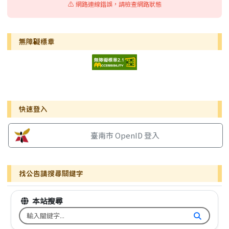
⚠️ 網路連線錯誤，請檢查網路狀態
無障礙標章
右邊區域內容
快速登入
臺南市 OpenID 登入
找公告請搜尋關鍵字
本站搜尋
搜尋台南市文元國小全球資訊網關鍵字