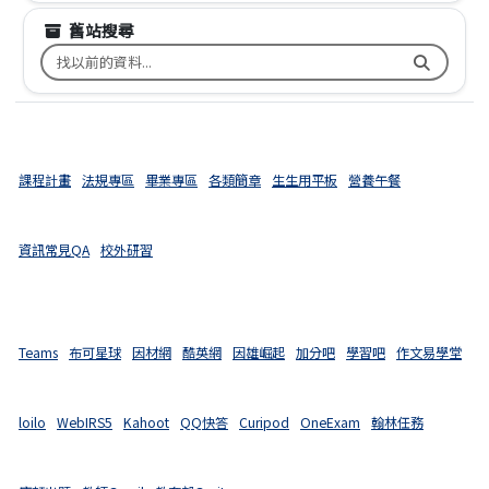
舊站搜尋
搜尋台南市文元國小舊校網關鍵字
課程計畫
法規專區
畢業專區
各類簡章
生生用平板
營養午餐
資訊常見QA
校外研習
Teams
布可星球
因材網
酷英網
因雄崛起
加分吧
學習吧
作文易學堂
loilo
WebIRS5
Kahoot
QQ快答
Curipod
OneExam
翰林任務