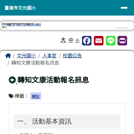
臺南市文元國小
導覽列
跳至主內容區
臺南市文元國小
⏸
工具列
大
中
小
頁尾區域
主內容區域
Home
文元國小
人事室
校園公告
轉知文康活動報名訊息
回上頁
轉知文康活動報名訊息
標籤：
轉知
一、 活動基本資訊