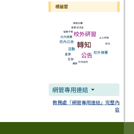
標籤雲
標籤雲導覽
課後社團
好消息
畢業
校外研習
營養午餐
校內競賽
必上研習
校內公告
轉知
新生
活動
校外競賽
公告
重要
狂賀
校內收件
簡章
網管專用連結
教務處「網管專用連結」完整內
容