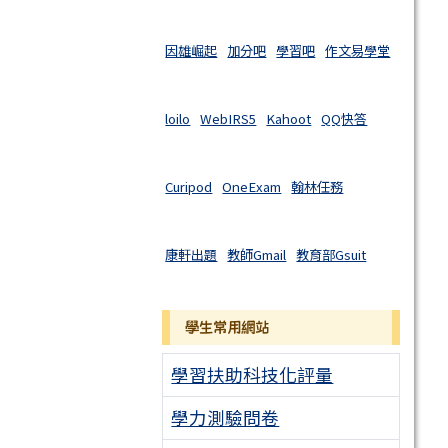
因雄崛起
加分吧
學習吧
作文易學堂
loilo
WebIRS5
Kahoot
QQ快答
Curipod
OneExam
翰林任務
康軒出題
教師Gmail
教育部Gsuit
學生常用網站
學習扶助科技化評量
學力測驗問卷