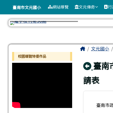
臺南市文元國小
導覽列
跳至主內容區
網站導覽
文元傳奇
行
臺南市文元國小
工具列
頁尾區域
主內容區
Home
文元國小
左邊區域內容
校園導覽特優作品
回上
臺南
請表
臺南市