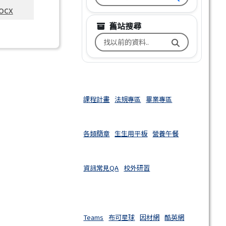
cx
舊站搜尋
搜尋台南市文元國小舊校網關鍵
課程計畫
法規專區
畢業專區
各類簡章
生生用平板
營養午餐
資訊常見QA
校外研習
Teams
布可星球
因材網
酷英網