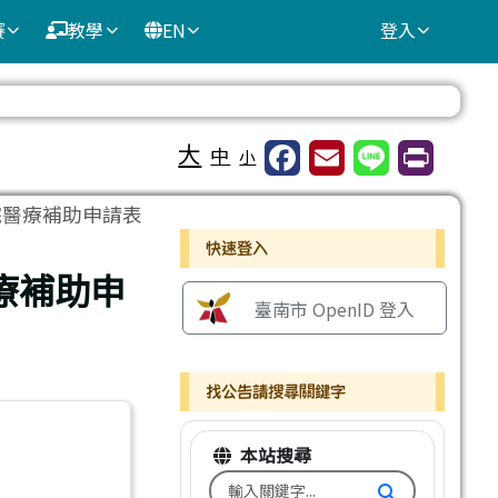
賽
教學
EN
登入
⏸
大
中
小
院醫療補助申請表
右邊區域內容
快速登入
療補助申
臺南市 OpenID 登入
找公告請搜尋關鍵字
本站搜尋
搜尋台南市文元國小全球資訊網