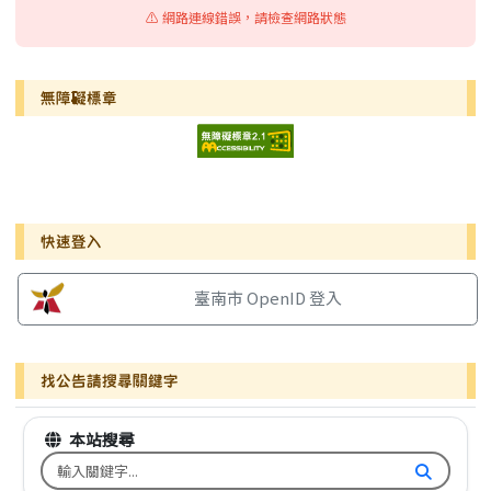
⚠️ 網路連線錯誤，請檢查網路狀態
無障礙標章
右邊區域內容
快速登入
臺南市 OpenID 登入
找公告請搜尋關鍵字
本站搜尋
搜尋台南市文元國小全球資訊網關鍵字