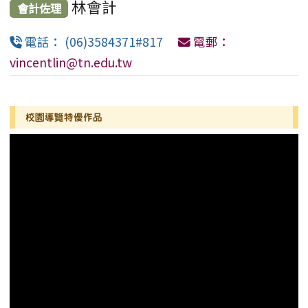
林會計
會計佐理
電話： (06)3584371#817
電郵：
vincentlin@tn.edu.tw
左邊區域內容
校園導覽特優作品