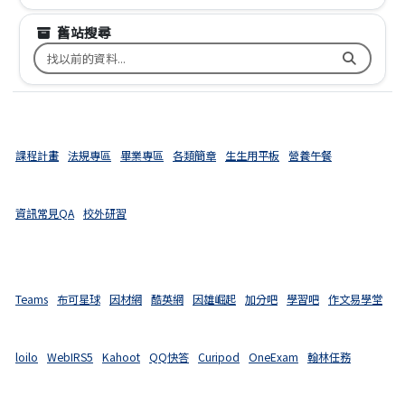
舊站搜尋
搜尋台南市文元國小舊校網關鍵字
課程計畫
法規專區
畢業專區
各類簡章
生生用平板
營養午餐
資訊常見QA
校外研習
Teams
布可星球
因材網
酷英網
因雄崛起
加分吧
學習吧
作文易學堂
loilo
WebIRS5
Kahoot
QQ快答
Curipod
OneExam
翰林任務