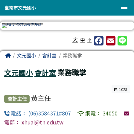
臺南市文元國小
導覽列
跳至主內容區
臺南市文元國小
⏸
工具列
大
中
小
頁尾區域
主內容區域
Home
文元國小
會計室
業務職掌
文元國小
會計室
業務職掌
1025
黃主任
會計主任
電話： (06)3584371#807
網電： 34050
電郵： xhuai@tn.edu.tw