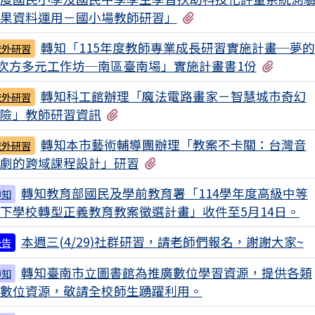
有1個附檔
果資料運用－國小場教師研習」
轉知「115年度教師專業成長研習實施計畫─夢的
校外研習
有1個
次方多元工作坊─南區臺南場」實施計畫書1份
轉知科工館辦理「魔法電路畫家－智慧城市奇幻
校外研習
有2個附檔
險」教師研習資訊
轉知本市藝術輔導團辦理「教案不卡關：台灣音
校外研習
有1個附檔
劇的跨域課程設計」研習
轉知教育部國民及學前教育署「114學年度高級中等
轉知
下學校轉型正義教育教案徵選計畫」收件至5月14日。
本週三(4/29)社群研習，請老師們報名，謝謝大家~
公告
轉知臺南市立圖書館為推廣數位學習資源，提供各類
轉知
數位資源，敬請全校師生踴躍利用。