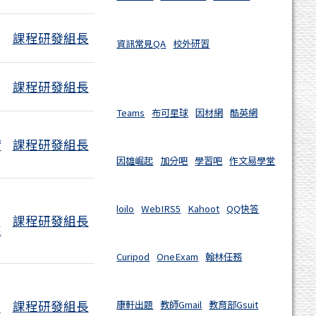
課程研發組長
資訊常見QA
校外研習
課程研發組長
Teams
布可星球
因材網
酷英網
請
課程研發組長
因雄崛起
加分吧
學習吧
作文易學堂
loilo
WebIRS5
Kahoot
QQ快答
課程研發組長
來
Curipod
OneExam
翰林任務
課程研發組長
康軒出題
教師Gmail
教育部Gsuit
驗