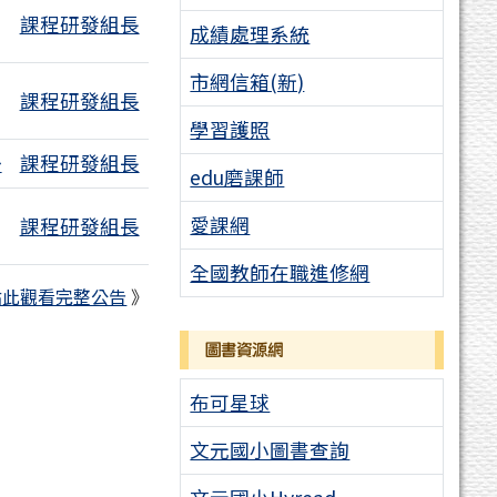
課程研發組長
成績處理系統
市網信箱(新)
課程研發組長
個附檔
學習護照
~
課程研發組長
edu磨課師
愛課網
課程研發組長
全國教師在職進修網
點此觀看完整公告
》
圖書資源網
頁
布可星球
文元國小圖書查詢