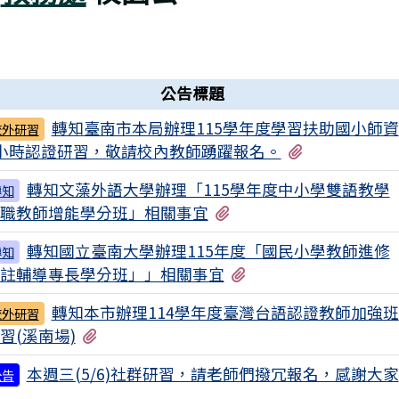
公告標題
轉知臺南市本局辦理115學年度學習扶助國小師資
校外研習
有3個附檔
小時認證研習，敬請校內教師踴躍報名。
轉知文藻外語大學辦理「115學年度中小學雙語教學
轉知
有2個附檔
職教師增能學分班」相關事宜
轉知國立臺南大學辦理115年度「國民小學教師進修
轉知
有2個附檔
註輔導專長學分班」」相關事宜
轉知本市辦理114學年度臺灣台語認證教師加強班
校外研習
有1個附檔
習(溪南場)
本週三(5/6)社群研習，請老師們撥冗報名，感謝大家
公告