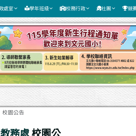
政處室
學年班級
校務行政
社團
競
域
校園公告
教務處
校園公