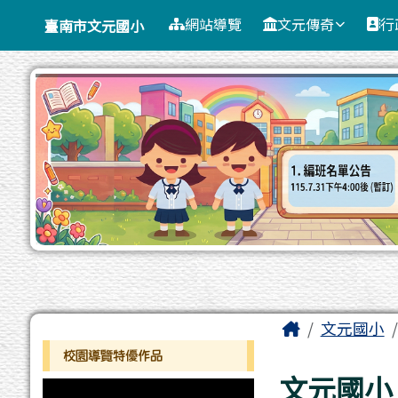
臺南市文元國小
導覽列
跳至主內容區
網站導覽
文元傳奇
行
臺南市文元國小
工具列
頁尾區域
主內容區
Home
文元國小
左邊區域內容
校園導覽特優作品
文元國小