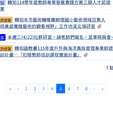
轉知114學年度教師專業發展實踐方案三類人才認證
轉知
業
轉知本市藝術輔導團辦理國小藝術領域召集人
校外研習
有1
用美感實踐藝術的觀看視野」工作坊溪北場研習
本週三(4/22)社群研習，請老師們報名，並準時與會
公告
轉知國教署115年度戶外與海洋風險管理專業師資
校外研習
有1個附檔
訓計畫─「初階教師培訓課程實施計畫」
《
第一頁
上一頁
(目前頁次)
下一頁
最後
«
‹
1
2
3
4
5
6
7
8
›
»