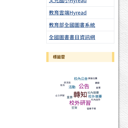
文元國小Hyread
教育雲端Hyread
教育部全國圖書系統
全國圖書書目資訊網
標籤雲
標籤雲導覽
校內公告
課後社團
好消息
簡章
公告
新生
活動
畢業
轉知
校內競賽
校外競賽
必上研習
重要
校內收件
校外研習
狂賀
營養午餐