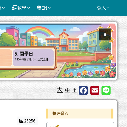
賽
教學
EN
登入
⏸
大
中
小
右邊區域內容
快速登入
25256