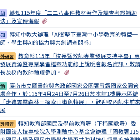
轉知115年度「二二八事件教材著作及調查考證補助
轉知
有3個附檔
法」及宣傳海報
轉知中教大辦理「AI衝擊下臺灣中小學教育的轉型─
轉知
師、學生與AI的協力與共創調查問卷」
教育部115年「校長暨教師專業發展支持平臺」專
校外研習
發展資源暨專業學習檔案功能線上說明會報名資訊，敬
有1個附檔
長及校內教師踴躍參加。
臺南市立圖書館與內政部國家公園署雪霸國家公園管
活動
處合作，於115年4月24日至7月26日於本館1樓展示區辦
「走進雲霧森林－探索山椒魚特展」，歡迎校內師生前
展
轉知教育部國民及學前教育署（下稱國教署）委
校外研習
財團法人技專校院入學測驗中心基金會辦理「國教署115
度國民小學及國民中學學生學習扶助科技化評量系統測