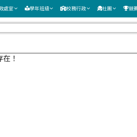
政處室
學年班級
校務行政
社團
競
域
存在！