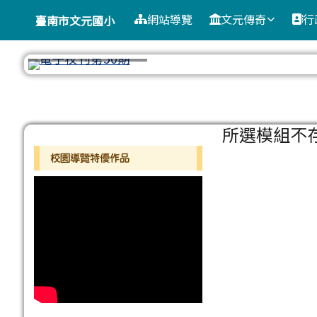
臺南市文元國小
導覽列
跳至主內容區
網站導覽
文元傳奇
行
臺南市文元國小
工具列
頁尾區域
主內容區
所選模組不
左邊區域內容
校園導覽特優作品