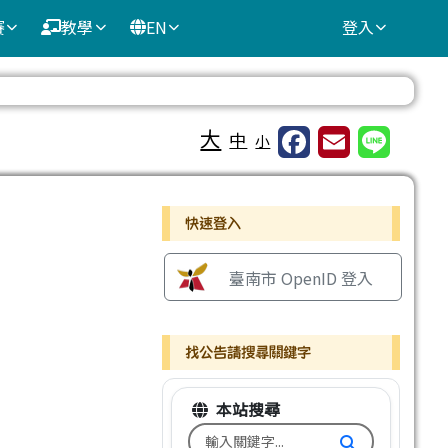
賽
教學
EN
登入
⏸
大
中
小
右邊區域內容
快速登入
臺南市 OpenID 登入
找公告請搜尋關鍵字
本站搜尋
搜尋台南市文元國小全球資訊網