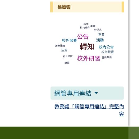
標籤雲
標籤雲導覽
新生
畢業
校內收件
好消息
重要
公告
活動
校外競賽
轉知
課後社團
校內公告
狂賀
校內競賽
校外研習
必上研習
營養午餐
簡章
網管專用連結
教務處「網管專用連結」完整內
容