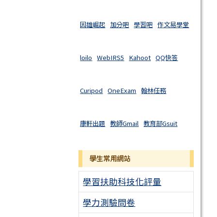
因雄崛起
加分吧
學習吧
作文易學堂
loilo
WebIRS5
Kahoot
QQ快答
Curipod
OneExam
翰林任務
康軒出題
教師Gmail
教育部Gsuit
學生常用網站
學習扶助科技化評量
學力測驗問卷