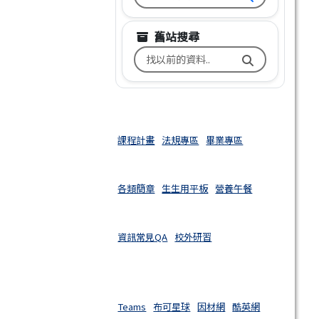
舊站搜尋
搜尋台南市文元國小舊校網關鍵
課程計畫
法規專區
畢業專區
各類簡章
生生用平板
營養午餐
資訊常見QA
校外研習
Teams
布可星球
因材網
酷英網