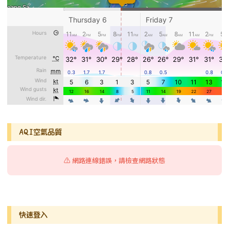
AQI空氣品質
⚠️ 網路連線錯誤，請檢查網路狀態
右邊區域內容
快速登入