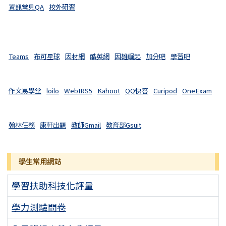
資訊常見QA
校外研習
Teams
布可星球
因材網
酷英網
因雄崛起
加分吧
學習吧
作文易學堂
loilo
WebIRS5
Kahoot
QQ快答
Curipod
OneExam
翰林任務
康軒出題
教師Gmail
教育部Gsuit
學生常用網站
學習扶助科技化評量
學力測驗問卷