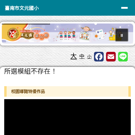
臺南市文元國小
導覽列
跳至主內容區
臺南市文元國小
⏸
工具列
大
中
小
頁尾區域
主內容區域
所選模組不存在！
左邊區域內容
校園導覽特優作品