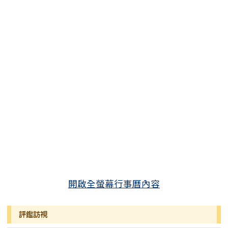
開啟全螢幕行事曆內容
評鑑訪視