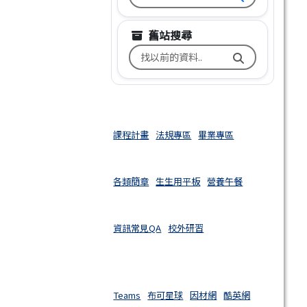
舊站搜尋
搜尋台南市文元國小舊校網關鍵
課程計畫
法規專區
畢業專區
各類簡章
生生用平板
營養午餐
資訊常見QA
校外研習
Teams
布可星球
因材網
酷英網