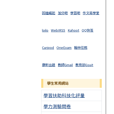
因雄崛起
加分吧
學習吧
作文易學堂
loilo
WebIRS5
Kahoot
QQ快答
Curipod
OneExam
翰林任務
康軒出題
教師Gmail
教育部Gsuit
學生常用網站
學習扶助科技化評量
學力測驗問卷