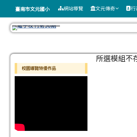
臺南市文元國小
導覽列
跳至主內容區
網站導覽
文元傳奇
行
臺南市文元國小
工具列
頁尾區域
主內容區
所選模組不
左邊區域內容
校園導覽特優作品