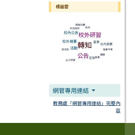
標籤雲
標籤雲導覽
課後社團
新生
校內收件
校內公告
校外研習
校外競賽
轉知
重要
校內競賽
活動
營養午餐
好消息
公告
簡章
畢業
狂賀
必上研習
網管專用連結
教務處「網管專用連結」完整內
容