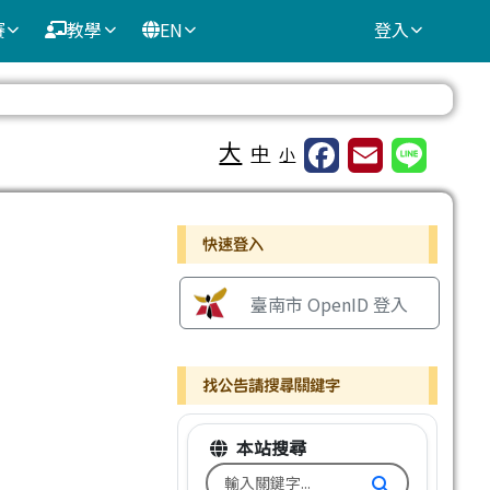
賽
教學
EN
登入
⏸
大
中
小
右邊區域內容
快速登入
臺南市 OpenID 登入
找公告請搜尋關鍵字
本站搜尋
搜尋台南市文元國小全球資訊網