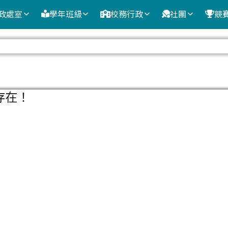
政處室
學年班級
校務行政
社團
競
域
存在！