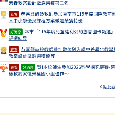
素養教案設計徵選榮獲第二名
恭喜龔詩鈴教師參加臺南市115年度國際教育
狂賀
入中小學優良課程方案徵選榮獲特優
本市「115年度兒童權利公約創意圖卡甄選
好消息
評選結果
恭喜龔詩鈴教師參加數位融入課中差異化教學
狂賀
教案設計徵選榮獲優等
賀!本校師生參加2026科學探究競賽-
狂賀
好消息
樣教我就懂榮獲國小組佳作～
《
點此
內容