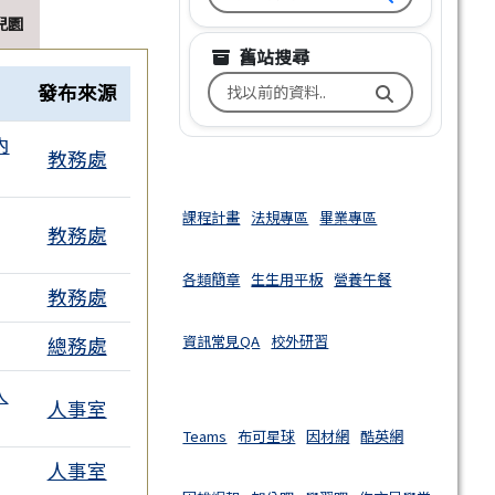
兒園
舊站搜尋
搜尋台南市文元國小舊校網關鍵
發布來源
內
教務處
課程計畫
法規專區
畢業專區
教務處
各類簡章
生生用平板
營養午餐
教務處
資訊常見QA
校外研習
總務處
人
人事室
Teams
布可星球
因材網
酷英網
人事室