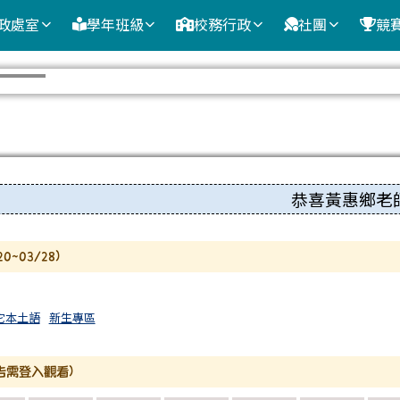
政處室
學年班級
校務行政
社團
競
內容
恭喜黃惠鄉老師、
0~03/28)
它本土語
新生專區
告需登入觀看)