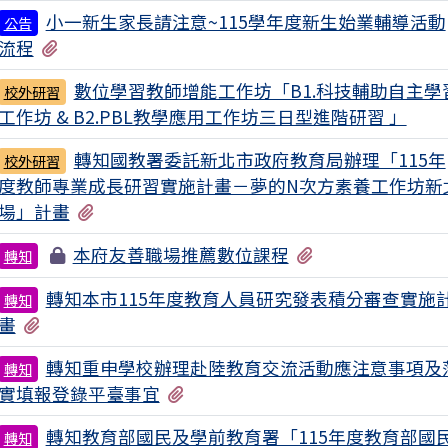
小一新生家長請注意~115學年度新生始業輔導活動
公告
有2個附檔
流程
數位學習教師增能工作坊「B1.科技輔助自主學
校外研習
工作坊 & B2.PBL教學應用工作坊三日型進階研習 」
轉知國教署委託新北市政府教育局辦理「115年
校外研習
度教師專業成長研習實施計畫－夢的N次方素養工作坊新
有1個附檔
場」計畫
有1個附檔
本府友善職場推薦數位課程
轉知
轉知本市115年度教育人員研究發表積分審查實施
轉知
有2個附檔
畫
轉知重申學校辦理赴陸教育交流活動應注意事項及
轉知
有1個附檔
實填報登錄平臺事宜
轉知教育部國民及學前教育署「115年度教育部國
轉知