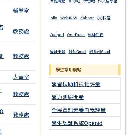
因雄崛起
加分吧
學習吧
作文易學堂
輔導室
loilo
WebIRS5
Kahoot
QQ快答
習
教務處
Curipod
OneExam
翰林任務
康軒出題
教師Gmail
教育部Gsuit
北
教務處
學生常用網站
人事室
學習扶助科技化評量
計
教務處
學力測驗問卷
全民資訊素養自我評量
落
教務處
學生認証系統Openid
民