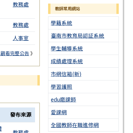
教務處
教師常用網站
學籍系統
教務處
臺南市教育局認証系統
人事室
學生輔導系統
此觀看完整公告
》
成績處理系統
市網信箱(新)
學習護照
edu磨課師
愛課網
發布來源
全國教師在職進修網
體
教務處