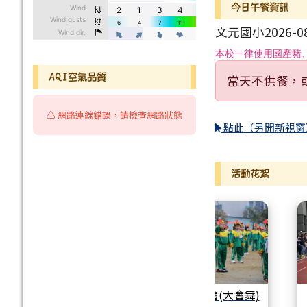
今日午餐資訊
文元國小2026-0
本校一律使用國產豬
AQI空氣品質
當天不供餐，
⚠️ 網路連線錯誤，請檢查網路狀態
點此（另開新視窗
活動花絮
27週年運動會(低年級
27週年運動會(大會舞)