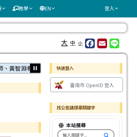
賽
教學
EN
登入
⏸
大
中
小
右邊區域內容
黃智淵老師、黃薇恩老師、林佳賓老師高票當選本校11
快速登入
臺南市 OpenID 登入
找公告請搜尋關鍵字
本站搜尋
搜尋台南市文元國小全球資訊網