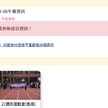
8-06午餐資訊
、牛肉食材
或尚無該日資訊！
）校園食材登錄平臺觀看詳細資訊
27週年運動會(進場)