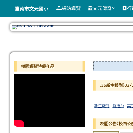
臺南市文元國小
導覽列
跳至主內容區
網站導覽
文元傳奇
行
臺南市文元國小
工具列
頁尾區域
左邊區域內容
上中區域
校園導覽特優作品
115新生報到(03/2
新生報到
新遷戶
其
校園公告(校內公