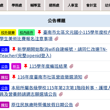
處
學務處
輔導室
總務處
人事室
會計室
幼
公告標題
臺南市北區文元國小115學年度校
校外競賽
校內收件
有2個附檔
學生美術比賽報名注意事項
新學期開始取消wifi自建帳號，請同仁改連TN-
公告
Teacher(完整openid登入)
有3個附檔
115學年度編班結果
公告
新生
有1個附檔
116年度臺南市社區營造徵選須知
轉知
本局所屬各級學校115年第2次第1階段幹事、護理
公告
有8個附檔
員及營養師請調志願選填公告
有3個附檔
原住民族歲時祭儀放假日期公告
轉知