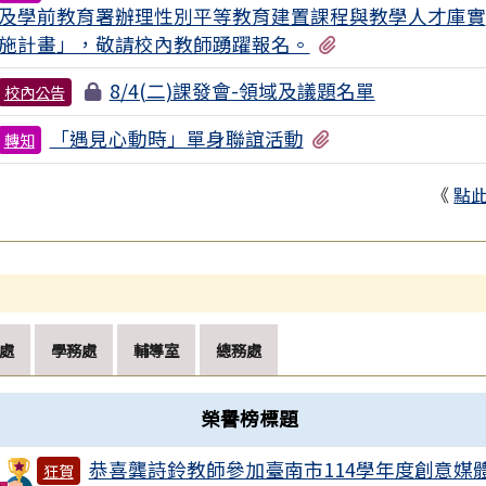
及學前教育署辦理性別平等教育建置課程與教學人才庫實
有2個附檔
施計畫」，敬請校內教師踴躍報名。
8/4(二)課發會-領域及議題名單
校內公告
有1個附檔
「遇見心動時」單身聯誼活動
轉知
《
點
處
學務處
輔導室
總務處
榮譽榜標題
恭喜龔詩鈴教師參加臺南市114學年度創意媒
狂賀